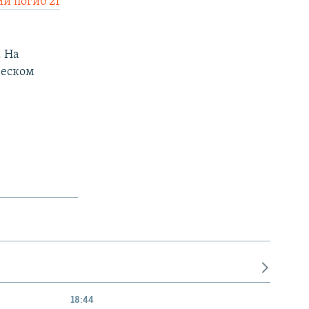
ии погиб 21
. На
ческом
18:44