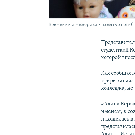
Временный мемориал в память о погиб
Представител
студенткой К
которой впос
Как сообщает
эфире канала
колледжа, но 
«Алина Керов
именем, к со
находилась в 
представилас
Алины. Истин