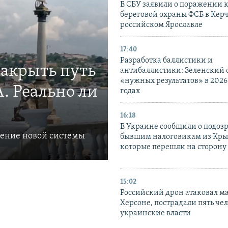
В СБУ заявили о поражении 
береговой охраны ФСБ в Керч
российском Ярославле
17:40
Разработка баллистики и
закрыть путь
антибаллистики: Зеленский
«нужных результатов» в 2026
. Реально ли
годах
16:18
В Украине сообщили о подоз
ление новой системы
бывшим налоговикам из Кры
которые перешли на сторону
15:02
Российский дрон атаковал м
Херсоне, пострадали пять чел
украинские власти