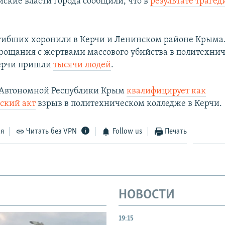
йские власти города сообщили, что в
результате трагед
огибших хоронили в Керчи и Ленинском районе Крыма
ощания с жертвами массового убийства в политехни
Керчи пришли
тысячи людей
.
 Автономной Республики Крым
квалифицирует как
ский акт
взрыв в политехническом колледже в Керчи.
ся
Читать без VPN
Follow us
Печать
НОВОСТИ
19:15