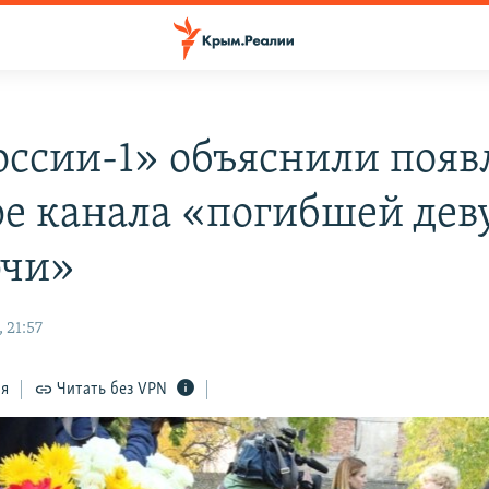
оссии-1» объяснили появ
ре канала «погибшей де
рчи»
 21:57
ся
Читать без VPN