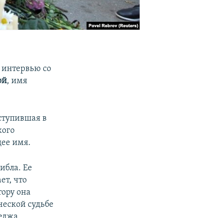
 интервью со
ой
, имя
ступившая в
кого
щее имя.
ибла. Ее
ет, что
тору она
ческой судьбе
леджа