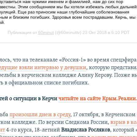
лось, что на телеканале «Россия-1» во время спецэфи
едущие взяли интервью у девушки
, которую представи
рельбы в керченском колледже Алину Керову. Позже в
сть в официальном списке погибших.
тей о ситуации в Керчи
читайте на сайте Крым.Реалии
льба
произошли днем в среду
, 17 октября, в Керченском
ком колледже. По версии Следкома России,
взрыв в к
нт
4-го курса, 18-летний
Владислав Росляков
, который 