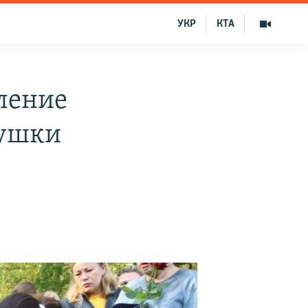
УКР
КТА
ление
вушки