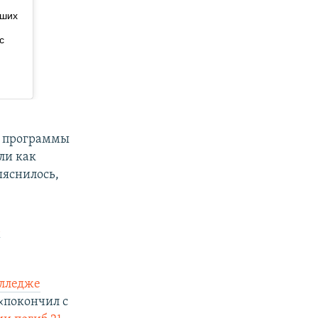
ра программы
ли как
ыяснилось,
.
олледже
«покончил с