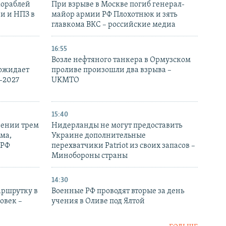
кораблей
При взрыве в Москве погиб генерал-
и и НПЗ в
майор армии РФ Плохотнюк и зять
главкома ВКС – российские медиа
16:55
Возле нефтяного танкера в Ормузском
 ожидает
проливе произошли два взрыва –
-2027
UKMTO
15:40
рении трем
Нидерланды не могут предоставить
ма,
Украине дополнительные
 РФ
перехватчики Patriot из своих запасов –
Минобороны страны
14:30
аршрутку в
Военные РФ проводят вторые за день
овек –
учения в Оливе под Ялтой