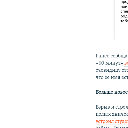
Ранее сообща
«60 минут»
в
очевидицу ст
что ее имя е
Больше новос
Взрыв и стре
политехничес
устроил студе