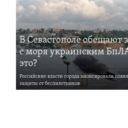
В Севастополе обещают 
с моря украинским БпЛА
это?
Российские власти города анонсировали появ
защиты от беспилотников