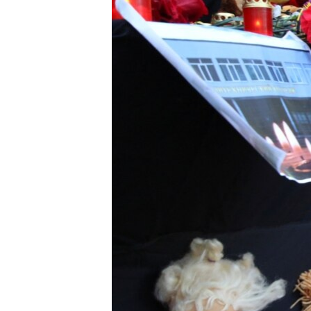
ПОБЕДИТЕЛЕЙ НЕ СУДЯТ?
КРЫМ.НЕПОКОРЕННЫЙ
ELIFBE
УКРАИНСКАЯ ПРОБЛЕМА КРЫМА