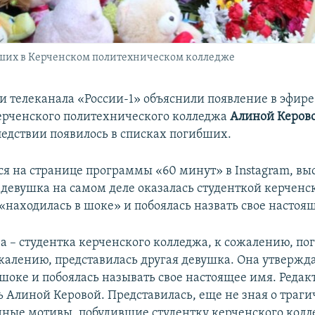
ших в Керченском политехническом колледже
и телеканала «России-1» объяснили появление в эфире
ерченского политехнического колледжа
Алиной Керов
ледствии появилось в списках погибших.
ся на странице программы «60 минут» в Instagram, вы
 девушка на самом деле оказалась студенткой керченс
«находилась в шоке» и побоялась назвать свое настоя
а – студентка керченского колледжа, к сожалению, пог
жалению, представилась другая девушка. Она утвержда
шоке и побоялась называть свое настоящее имя. Редак
ь Алиной Керовой. Представилась, еще не зная о траги
ные мотивы, побудившие студентку керченского кол