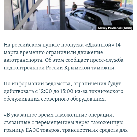
ПРИСОЕДИНЯЙТЕСЬ!
ПОБЕДИТЕЛЕЙ НЕ СУДЯТ?
КРЫМ.НЕПОКОРЕННЫЙ
ELIFBE
УКРАИНСКАЯ ПРОБЛЕМА КРЫМА
На российском пункте пропуска «Джанкой» 14
Все сайты RFE/RL
марта временно ограничили движение
автотранспорта. Об этом сообщает пресс-служба
подконтрольной России Крымской таможни.
По информации ведомства, ограничения будут
действовать с 12:00 до 15:00 из-за технического
обслуживания серверного оборудования.
«В указанное время таможенные операции,
связанные с перемещением через таможенную
границу ЕАЭС товаров, транспортных средств для