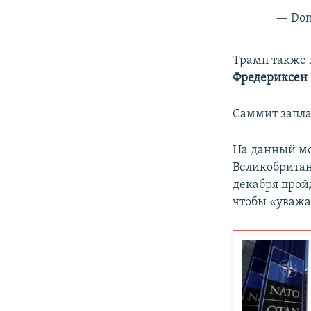
— Don
Трамп также 
Фредериксен
Саммит запла
На данный мо
Великобрита
декабря прой
чтобы «уважа