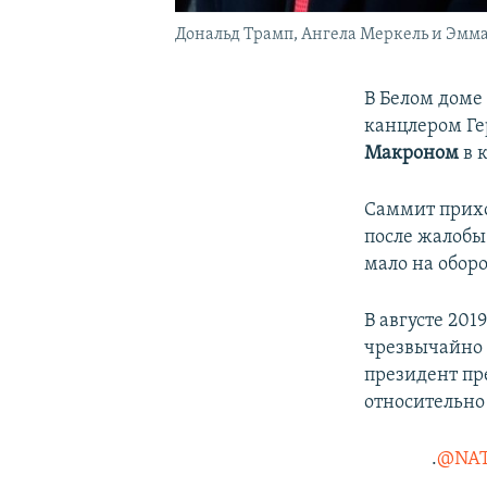
Дональд Трамп, Ангела Меркель и Эмма
В Белом доме
канцлером Г
Макроном
в 
Саммит прихо
после жалобы
мало на обор
В августе 201
чрезвычайно
президент пр
относительно
.
@NA