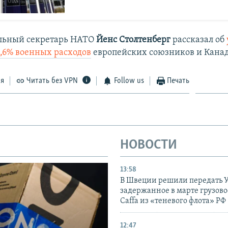
альный секретарь НАТО
Йенс Столтенберг
рассказал об
4,6% военных расходов
европейских союзников и Кана
ся
Читать без VPN
Follow us
Печать
НОВОСТИ
13:58
В Швеции решили передать 
задержанное в марте грузово
Caffa из «теневого флота» РФ
12:47