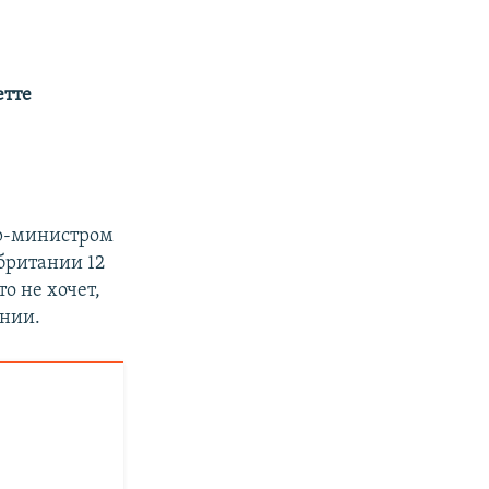
тте
ер-министром
британии 12
о не хочет,
ании.