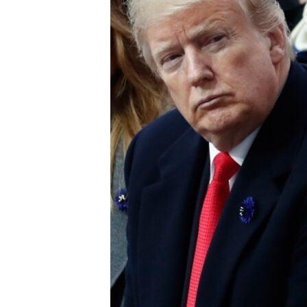
ПОБЕДИТЕЛЕЙ НЕ СУДЯТ?
КРЫМ.НЕПОКОРЕННЫЙ
ELIFBE
УКРАИНСКАЯ ПРОБЛЕМА КРЫМА