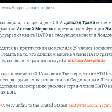
нуэль Макрон, архивное фото
 сообщили, что президент США
Дональд Трамп
встрети
ермании
Ангелой Меркель
и президентом Франции
Эм
кулуарах саммита НАТО на следующей неделе в Лондон
дится на критический момент для 29 членов военного
 Трампа на то, что слишком многие члены НАТО трат
ону, сообщает украинская служба
«Голоса Америки»
.
9 года президент США заявил в Твиттере, что «НАТО бы
 несправедливым по отношению к Соединенным Штата
едставил иллюстрацию расходов стран-членов НАТО н
 их ВВП.
TO
, very unfair to the United States!
pic.twitter.com/YIgm