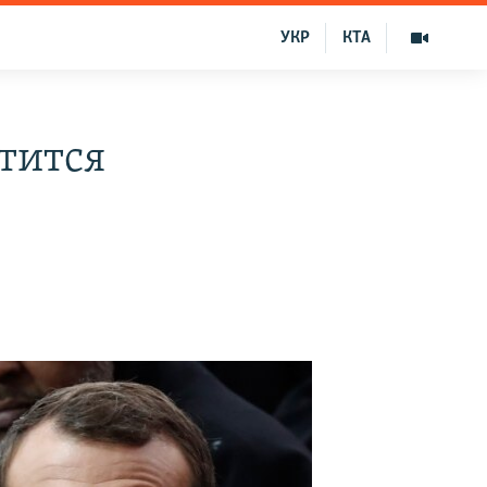
УКР
КТА
тится