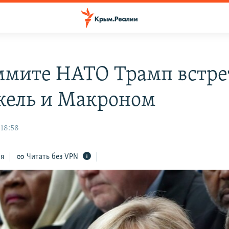
ммите НАТО Трамп встре
кель и Макроном
 18:58
ся
Читать без VPN