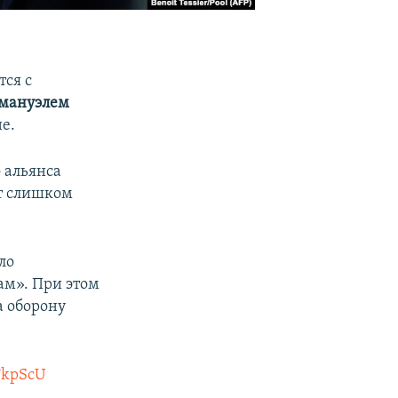
тся с
мануэлем
е.
 альянса
ят слишком
ло
м». При этом
а оборону
TkpScU