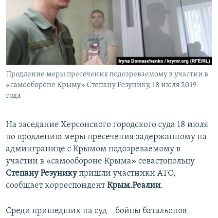
ПРИСОЕДИНЯЙТЕСЬ!
ПОБЕДИТЕЛЕЙ НЕ СУДЯТ?
КРЫМ.НЕПОКОРЕННЫЙ
ELIFBE
УКРАИНСКАЯ ПРОБЛЕМА КРЫМА
Все сайты RFE/RL
Продление меры пресечения подозреваемому в участии в
«самообороне Крыму» Степану Резунику, 18 июля 2019
года
На заседание Херсонского городского суда 18 июля
по продлению меры пресечения задержанному на
админгранице с Крымом подозреваемому в
участии в «самообороне Крыма» севастопольцу
Степану Резунику
пришли участники АТО,
сообщает корреспондент
Крым.Реалии
.
Среди пришедших на суд – бойцы батальонов