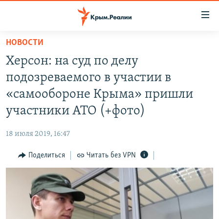
Доступность
ссылки
Вернуться
НОВОСТИ
к
НОВОСТИ
Херсон: на суд по делу
основному
СПЕЦПРОЕКТЫ
содержанию
подозреваемого в участии в
ВОДА
Вернутся
ГРУЗ 200
«самообороне Крыма» пришли
к
ИСТОРИЯ
КАРТА ВОЕННЫХ ОБЪЕКТОВ КРЫМА
участники АТО (+фото)
главной
ЕЩЕ
11 ЛЕТ ОККУПАЦИИ КРЫМА. 11 ИСТОРИЙ СОПРОТИВЛЕНИЯ
навигации
18 июля 2019, 16:47
Вернутся
РАДІО СВОБОДА
ИНТЕРАКТИВ
к
Поделиться
Читать без VPN
КАК ОБОЙТИ БЛОКИРОВКУ
ИНФОГРАФИКА
поиску
ТЕЛЕПРОЕКТ КРЫМ.РЕАЛИИ
Українською
СОВЕТЫ ПРАВОЗАЩИТНИКОВ
Qırımtatar
ПРОПАВШИЕ БЕЗ ВЕСТИ