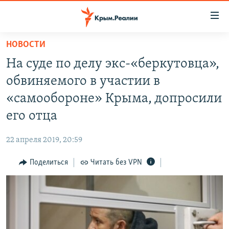
Доступность
ссылки
Вернуться
НОВОСТИ
к
НОВОСТИ
На суде по делу экс-«беркутовца»,
основному
СПЕЦПРОЕКТЫ
содержанию
обвиняемого в участии в
ВОДА
Вернутся
ГРУЗ 200
«самообороне» Крыма, допросили
к
ИСТОРИЯ
КАРТА ВОЕННЫХ ОБЪЕКТОВ КРЫМА
его отца
главной
ЕЩЕ
11 ЛЕТ ОККУПАЦИИ КРЫМА. 11 ИСТОРИЙ СОПРОТИВЛЕНИЯ
навигации
22 апреля 2019, 20:59
Вернутся
РАДІО СВОБОДА
ИНТЕРАКТИВ
к
Поделиться
Читать без VPN
КАК ОБОЙТИ БЛОКИРОВКУ
ИНФОГРАФИКА
поиску
ТЕЛЕПРОЕКТ КРЫМ.РЕАЛИИ
Українською
СОВЕТЫ ПРАВОЗАЩИТНИКОВ
Qırımtatar
ПРОПАВШИЕ БЕЗ ВЕСТИ