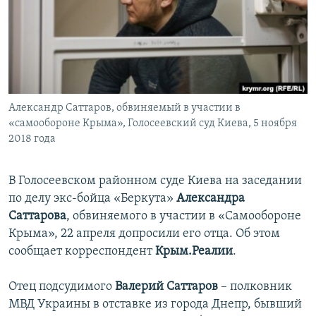
ПРИСОЕДИНЯЙТЕСЬ!
ПОБЕДИТЕЛЕЙ НЕ СУДЯТ?
КРЫМ.НЕПОКОРЕННЫЙ
ELIFBE
УКРАИНСКАЯ ПРОБЛЕМА КРЫМА
Все сайты RFE/RL
Александр Саттаров, обвиняемый в участии в
«самообороне Крыма», Голосеевский суд Киева, 5 ноября
2018 года
В Голосеевском районном суде Киева на заседании
по делу экс-бойца «Беркута»
Александра
Саттарова
, обвиняемого в участии в «Самообороне
Крыма», 22 апреля допросили его отца. Об этом
сообщает корреспондент
Крым.Реалии
.
Отец подсудимого
Валерий Саттаров
– полковник
МВД Украины в отставке из города Днепр, бывший