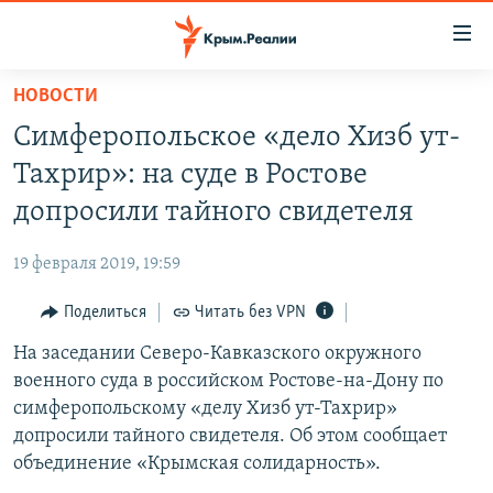
Доступность
ссылки
Вернуться
НОВОСТИ
к
НОВОСТИ
Симферопольское «дело Хизб ут-
основному
СПЕЦПРОЕКТЫ
содержанию
Тахрир»: на суде в Ростове
ВОДА
Вернутся
ГРУЗ 200
допросили тайного свидетеля
к
ИСТОРИЯ
КАРТА ВОЕННЫХ ОБЪЕКТОВ КРЫМА
главной
19 февраля 2019, 19:59
ЕЩЕ
11 ЛЕТ ОККУПАЦИИ КРЫМА. 11 ИСТОРИЙ СОПРОТИВЛЕНИЯ
навигации
Вернутся
Поделиться
Читать без VPN
РАДІО СВОБОДА
ИНТЕРАКТИВ
к
На заседании Северо-Кавказского окружного
КАК ОБОЙТИ БЛОКИРОВКУ
ИНФОГРАФИКА
поиску
военного суда в российском Ростове-на-Дону по
ТЕЛЕПРОЕКТ КРЫМ.РЕАЛИИ
симферопольскому «делу Хизб ут-Тахрир»
Українською
допросили тайного свидетеля. Об этом сообщает
СОВЕТЫ ПРАВОЗАЩИТНИКОВ
Qırımtatar
объединение «Крымская солидарность».
ПРОПАВШИЕ БЕЗ ВЕСТИ