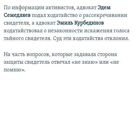
ПРИСОЕДИНЯЙТЕСЬ!
ПОБЕДИТЕЛЕЙ НЕ СУДЯТ?
По информации активистов, адвокат
Эдем
Семедляев
подал ходатайство о рассекречивании
КРЫМ.НЕПОКОРЕННЫЙ
свидетеля, а адвокат
Эмиль Курбединов
ELIFBE
ходатайствовал о незаконности искажения голоса
тайного свидетеля. Суд эти ходатайства отклонил.
УКРАИНСКАЯ ПРОБЛЕМА КРЫМА
Все сайты RFE/RL
На часть вопросов, которые задавала сторона
защиты свидетель отвечал «не знаю» или «не
помню».