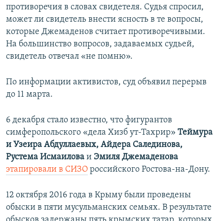
противоречия в словах свидетеля. Судья спросил,
может ли свидетель внести ясность в те вопросы,
которые Джемаденов считает противоречивыми.
На большинство вопросов, задаваемых судьей,
свидетель отвечал «не помню».
По информации активистов, суд объявил перерыв
до 11 марта.
6 декабря стало известно, что фигурантов
симферопольского «дела Хизб ут-Тахрир»
Теймура
и Узеира Абдуллаевых, Айдера Салединова,
Рустема Исмаилова
и
Эмиля Джемаденова
этапировали в СИЗО
российского Ростова-на-Дону.
12 октября 2016 года в Крыму были проведены
обыски в пяти мусульманских семьях. В результате
обысков задержаны пять крымских татар, которых