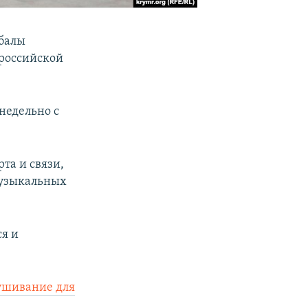
балы
 российской
недельно с
та и связи,
музыкальных
ся и
ушивание для