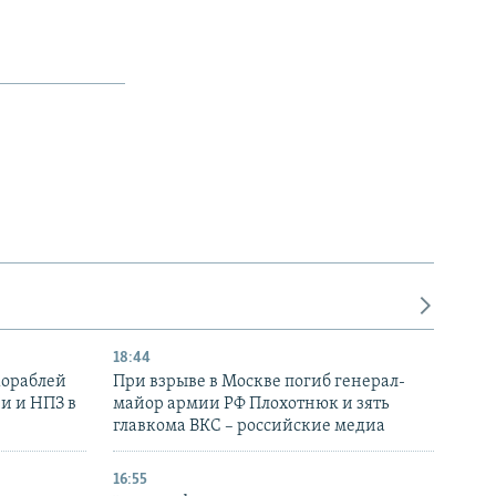
18:44
кораблей
При взрыве в Москве погиб генерал-
и и НПЗ в
майор армии РФ Плохотнюк и зять
главкома ВКС – российские медиа
16:55