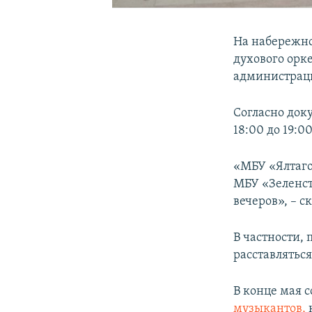
На набережно
духового орк
администрац
Согласно док
18:00 до 19:0
«МБУ «Ялтаго
МБУ «Зеленст
вечеров», – с
В частности,
расставлятьс
В конце мая 
музыкантов,