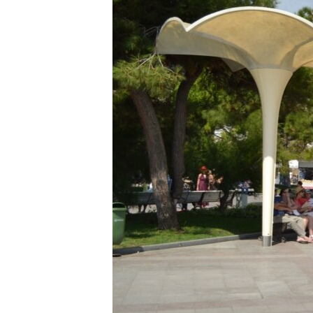
ПОБЕДИТЕЛЕЙ НЕ СУДЯТ?
КРЫМ.НЕПОКОРЕННЫЙ
ELIFBE
УКРАИНСКАЯ ПРОБЛЕМА КРЫМА