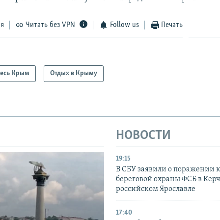
ся
Читать без VPN
Follow us
Печать
есь Крым
Отдых в Крыму
НОВОСТИ
19:15
В СБУ заявили о поражении 
береговой охраны ФСБ в Керч
российском Ярославле
17:40