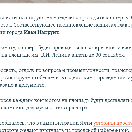
й Ялты планируют еженедельно проводить концерты-
естра. Соответствующее постановление подписал глава
ии города
Иван Имгрунт.
ументу, концерт будет проводится по воскресеньям еже
0 на площади им. В.И. Ленина вплоть до 30 сентября.
рсвет», отделу по вопросам промышленности, транспор
рой» поручено обеспечить содействие в проведении 
казано в документе.
 перед каждым концертом на площадь будут доставлять
я скамейки для музыкантов оркестра.
сообщалось, что в администрации Ялты
устроили просл
которые желают выступать на городской набережной.