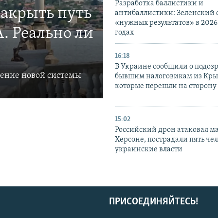
Разработка баллистики и
закрыть путь
антибаллистики: Зеленский
«нужных результатов» в 2026
. Реально ли
годах
16:18
В Украине сообщили о подоз
ление новой системы
бывшим налоговикам из Кры
которые перешли на сторону
15:02
Российский дрон атаковал м
Херсоне, пострадали пять чел
украинские власти
ПРИСОЕДИНЯЙТЕСЬ!