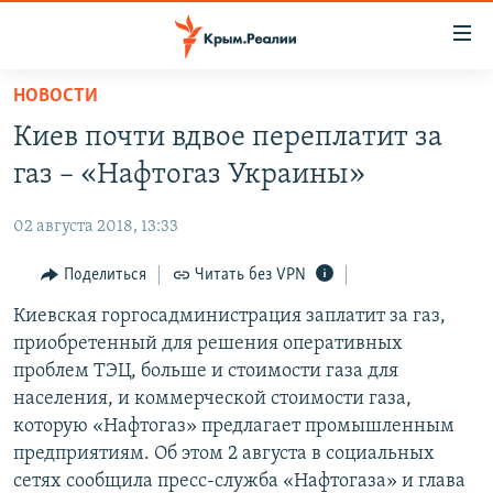
Доступность
ссылки
Вернуться
НОВОСТИ
к
НОВОСТИ
Киев почти вдвое переплатит за
основному
СПЕЦПРОЕКТЫ
содержанию
газ – «Нафтогаз Украины»
ВОДА
Вернутся
ГРУЗ 200
к
02 августа 2018, 13:33
ИСТОРИЯ
КАРТА ВОЕННЫХ ОБЪЕКТОВ КРЫМА
главной
ЕЩЕ
Поделиться
Читать без VPN
11 ЛЕТ ОККУПАЦИИ КРЫМА. 11 ИСТОРИЙ СОПРОТИВЛЕНИЯ
навигации
Вернутся
РАДІО СВОБОДА
Киевская горгосадминистрация заплатит за газ,
ИНТЕРАКТИВ
к
приобретенный для решения оперативных
КАК ОБОЙТИ БЛОКИРОВКУ
ИНФОГРАФИКА
поиску
проблем ТЭЦ, больше и стоимости газа для
ТЕЛЕПРОЕКТ КРЫМ.РЕАЛИИ
населения, и коммерческой стоимости газа,
Українською
которую «Нафтогаз» предлагает промышленным
СОВЕТЫ ПРАВОЗАЩИТНИКОВ
Qırımtatar
предприятиям. Об этом 2 августа в социальных
ПРОПАВШИЕ БЕЗ ВЕСТИ
сетях сообщила пресс-служба «Нафтогаза» и глава