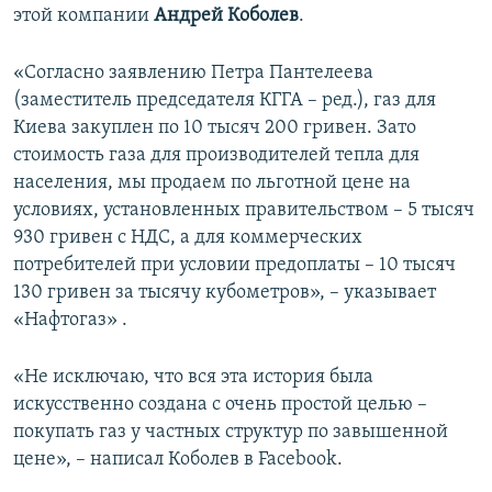
этой компании
Андрей Коболев
.
ПРИСОЕДИНЯЙТЕСЬ!
ПОБЕДИТЕЛЕЙ НЕ СУДЯТ?
КРЫМ.НЕПОКОРЕННЫЙ
«Согласно заявлению Петра Пантелеева
(заместитель председателя КГГА – ред.), газ для
ELIFBE
Киева закуплен по 10 тысяч 200 гривен. Зато
УКРАИНСКАЯ ПРОБЛЕМА КРЫМА
стоимость газа для производителей тепла для
Все сайты RFE/RL
населения, мы продаем по льготной цене на
условиях, установленных правительством – 5 тысяч
930 гривен с НДС, а для коммерческих
потребителей при условии предоплаты – 10 тысяч
130 гривен за тысячу кубометров», – указывает
«Нафтогаз» .
«Не исключаю, что вся эта история была
искусственно создана с очень простой целью –
покупать газ у частных структур по завышенной
цене», – написал Коболев в Facebook.