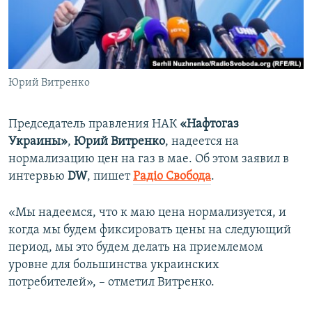
ПРИСОЕДИНЯЙТЕСЬ!
ПОБЕДИТЕЛЕЙ НЕ СУДЯТ?
КРЫМ.НЕПОКОРЕННЫЙ
ELIFBE
Юрий Витренко
УКРАИНСКАЯ ПРОБЛЕМА КРЫМА
Все сайты RFE/RL
Председатель правления НАК
«Нафтогаз
Украины»
,
Юрий Витренко
, надеется на
нормализацию цен на газ в мае. Об этом заявил в
интервью
DW
, пишет
Радіо Свобода
.
«Мы надеемся, что к маю цена нормализуется, и
когда мы будем фиксировать цены на следующий
период, мы это будем делать на приемлемом
уровне для большинства украинских
потребителей», – отметил Витренко.