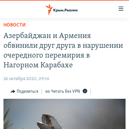
Доступность
ссылки
Вернуться
НОВОСТИ
к
НОВОСТИ
Азербайджан и Армения
основному
СПЕЦПРОЕКТЫ
содержанию
обвинили друг друга в нарушении
ВОДА
Вернутся
ГРУЗ 200
очередного перемирия в
к
ИСТОРИЯ
КАРТА ВОЕННЫХ ОБЪЕКТОВ КРЫМА
Нагорном Карабахе
главной
ЕЩЕ
11 ЛЕТ ОККУПАЦИИ КРЫМА. 11 ИСТОРИЙ СОПРОТИВЛЕНИЯ
навигации
26 октября 2020, 09:14
Вернутся
РАДІО СВОБОДА
ИНТЕРАКТИВ
к
Поделиться
Читать без VPN
КАК ОБОЙТИ БЛОКИРОВКУ
ИНФОГРАФИКА
поиску
ТЕЛЕПРОЕКТ КРЫМ.РЕАЛИИ
Українською
СОВЕТЫ ПРАВОЗАЩИТНИКОВ
Qırımtatar
ПРОПАВШИЕ БЕЗ ВЕСТИ