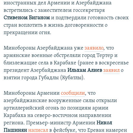
иностранных дел Армении и Азербайджана
встретились с заместителем госсекретаря
Стивеном Биганом
и подтвердили готовность своих
стран воплотить в жизнь договоренности о
прекращении огня.
Минобороны Азербайджана уже
заявило
, что
армянские военные обстреляли город Тертер и
близлежащие села в Карабахе (ранее в воскресенье
президент Азербайджана
Ильхам Алиев
заявил
о
взятии города Губадлы (Кубатлы).
Минобороны Армении
сообщили
, что
азербайджанские вооруженные силы открыли
артиллерийский огонь по позициям армии
Карабаха на северо-восточном направлении
региона. Премьер-министр Армении
Никол
Пашинян
написал
в фейсбуке, что Ереван намерен