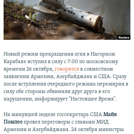
ПРИСОЕДИНЯЙТЕСЬ!
ПОБЕДИТЕЛЕЙ НЕ СУДЯТ?
КРЫМ.НЕПОКОРЕННЫЙ
ELIFBE
УКРАИНСКАЯ ПРОБЛЕМА КРЫМА
Все сайты RFE/RL
Новый режим прекращения огня в Нагорном
Карабахе вступил в силу с 7:00 по московскому
времени 26 октября,
говорится
в совместном
заявлении Армении, Азербайджана и США. Сразу
после вступления очередного режима перемирия в
силу обе стороны обвинили друг друга в его
нарушении, информирует "Настоящее Время".
На минувшей неделе госсекретарь США
Майк
Помпео
провел переговоры с главами МИД
Армении и Азербайджана. 24 октября министры