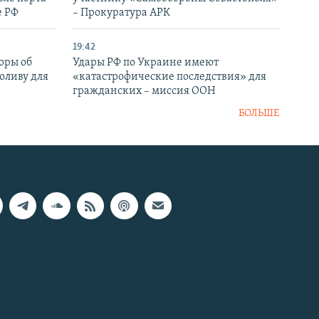
е РФ
– Прокуратура АРК
19:42
оры об
Удары РФ по Украине имеют
оливу для
«катастрофические последствия» для
гражданских – миссия ООН
БОЛЬШЕ