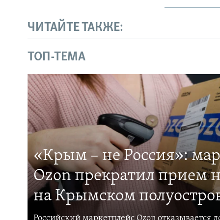
ЧИТАЙТЕ ТАКЖЕ:
ТОП-ТЕМА
«Крым – не Россия»: ма
Ozon прекратил прием н
на Крымском полуостро
Российский маркетплейс Ozon отказывается до