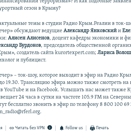
инансировании терроризма»? И как подобные заявле
урортный сезон в Крыму?
 актуальные темы в студии Радио Крым.Реалии в ток-ш
ечер» обсуждают ведущие
Александр Янковский
и
Еле
ки:
Алисен Алисенов
, доцент кафедры экономики и ф
ександр Бурдонов
, председатель общественной органи
рым», создатель сайта kurortexpert.com;
Лариса Воло
холог и публицист.
чер» – ток-шоу, которое выходит в эфир на Радио Кры
 до 19.30. Трансляцию эфира можно также смотреть на
в YouTube и на Facebook. Услышать нас может также 
вещает 24 часа в сутки на частоте 105.9 FM на Северн
т бесплатно звонить в эфир по телефону 8 800 100 69 
m_radio@rferl.org.
ся
Читать без VPN
Follow us
Печать