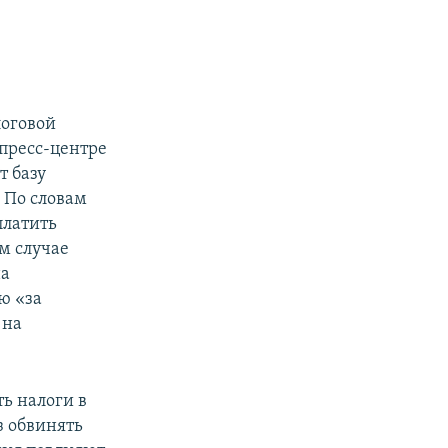
логовой
пресс-центре
т базу
 По словам
платить
м случае
на
ю «за
 на
ь налоги в
з обвинять