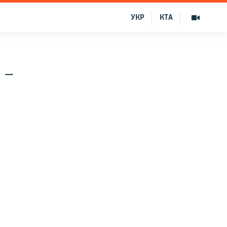
УКР
КТА
 –