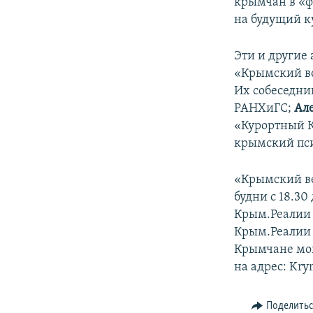
крымчан в «ф
на будущий к
Эти и другие
«Крымский в
Их собеседни
РАНХиГС;
Ал
«Курортный К
крымский пси
«Крымский ве
будни с 18.30
Крым.Реалии 
Крым.Реалии 
Крымчане могу
на адрес: Kry
Поделить