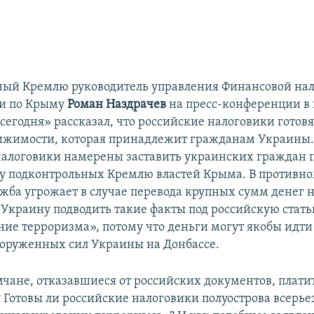
ый Кремлю руководитель управления Финансовой на
ии по Крыму
Роман Наздрачев
на пресс-конференции в 
егодня» рассказал, что российские налоговики готовя
жимости, которая принадлежит гражданам Украины.
налоговики намерены заставить украинских граждан 
ну подконтрольных Кремлю властей Крыма. В противно
ужба угрожает в случае перевода крупных сумм денег 
Украину подводить такие факты под российскую стать
ие терроризма», потому что деньги могут якобы идти
оруженных сил Украины на Донбассе.
мчане, отказавшиеся от российских документов, платит
 Готовы ли российские налоговики полуострова всерье