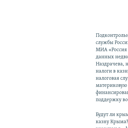
Подконтрольн
службы Росс
МИА «Россия с
данных недви
Наздрачева, 
налоги в каз
налоговая сл
материковую 
финансирован
поддержку во
Будут ли кры
казну Крыма?