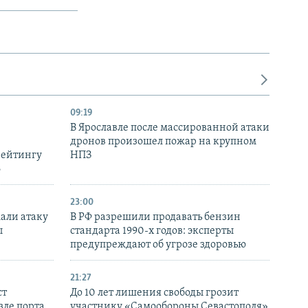
09:19
В Ярославле после массированной атаки
дронов произошел пожар на крупном
рейтингу
НПЗ
6
23:00
али атаку
В РФ разрешили продавать бензин
ы
стандарта 1990-х годов: эксперты
предупреждают об угрозе здоровью
21:27
ст
До 10 лет лишения свободы грозит
зле порта
участнику «Самообороны Севастополя»