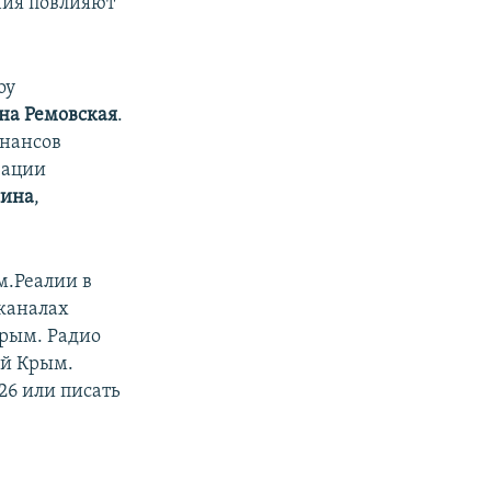
ния повлияют
оу
на Ремовская
.
инансов
зации
шина
,
м.Реалии в
 каналах
Крым. Радио
ый Крым.
26 или писать