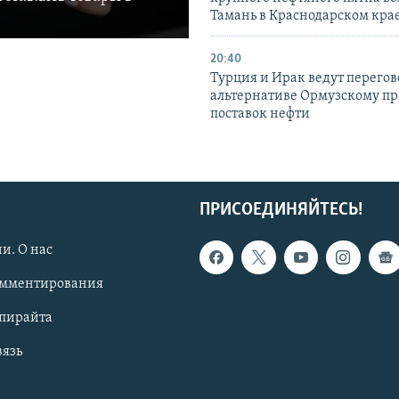
Тамань в Краснодарском кра
20:40
Турция и Ирак ведут перегов
альтернативе Ормузскому пр
поставок нефти
ПРИСОЕДИНЯЙТЕСЬ!
и. О нас
омментирования
опирайта
вязь