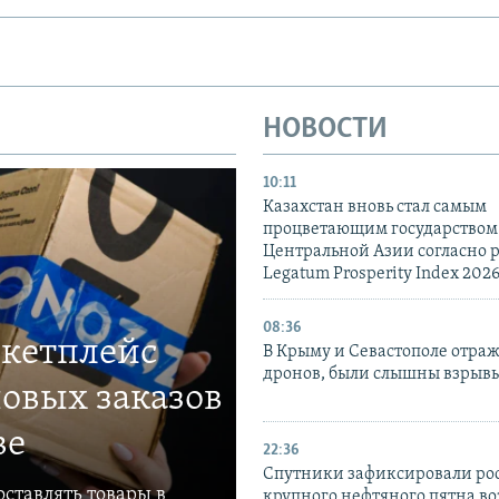
НОВОСТИ
10:11
Казахстан вновь стал самым
процветающим государством
Центральной Азии согласно 
Legatum Prosperity Index 202
08:36
ркетплейс
В Крыму и Севастополе отраж
дронов, были слышны взрыв
овых заказов
ве
22:36
Спутники зафиксировали ро
ставлять товары в
крупного нефтяного пятна во