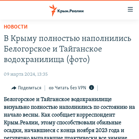
Доступность
ссылки
Вернуться
НОВОСТИ
к
НОВОСТИ
В Крыму полностью наполнились
основному
СПЕЦПРОЕКТЫ
содержанию
Белогорское и Тайганское
ВОДА
Вернутся
ГРУЗ 200
водохранилища (фото)
к
ИСТОРИЯ
КАРТА ВОЕННЫХ ОБЪЕКТОВ КРЫМА
главной
09 марта 2024, 13:35
ЕЩЕ
11 ЛЕТ ОККУПАЦИИ КРЫМА. 11 ИСТОРИЙ СОПРОТИВЛЕНИЯ
навигации
Вернутся
Поделиться
Читать без VPN
РАДІО СВОБОДА
ИНТЕРАКТИВ
к
Белогорское и Тайганское водохранилище
КАК ОБОЙТИ БЛОКИРОВКУ
ИНФОГРАФИКА
поиску
визуально полностью наполнились по состоянию на
ТЕЛЕПРОЕКТ КРЫМ.РЕАЛИИ
начало весны. Как сообщает корреспондент
Українською
Крым.Реалии, этому способствовали обильные
СОВЕТЫ ПРАВОЗАЩИТНИКОВ
Qırımtatar
осадки, начавшиеся с конца ноября 2023 года и
ПРОПАВШИЕ БЕЗ ВЕСТИ
регулярно выпадавшие практически все зимние