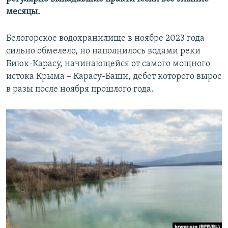
ПРИСОЕДИНЯЙТЕСЬ!
ПОБЕДИТЕЛЕЙ НЕ СУДЯТ?
месяцы.
КРЫМ.НЕПОКОРЕННЫЙ
Белогорское водохранилище в ноябре 2023 года
ELIFBE
сильно обмелело, но наполнилось водами реки
Биюк-Карасу, начинающейся от самого мощного
УКРАИНСКАЯ ПРОБЛЕМА КРЫМА
истока Крыма – Карасу-Баши, дебет которого вырос
Все сайты RFE/RL
в разы после ноября прошлого года.