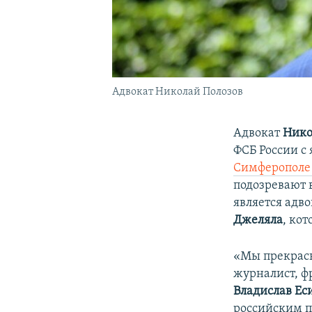
Адвокат Николай Полозов
Адвокат
Нико
ФСБ России 
Симферополе 
подозревают
является адв
Джеляла
, ко
«Мы прекрасн
журналист, ф
Владислав Ес
российским п