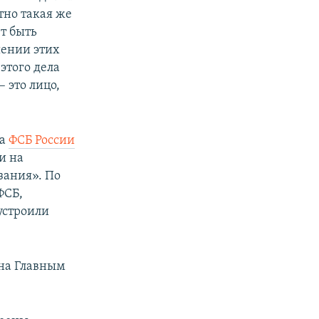
тно такая же
т быть
шении этих
этого дела
 это лицо,
на
ФСБ России
и на
зания». По
ФСБ,
устроили
ана Главным