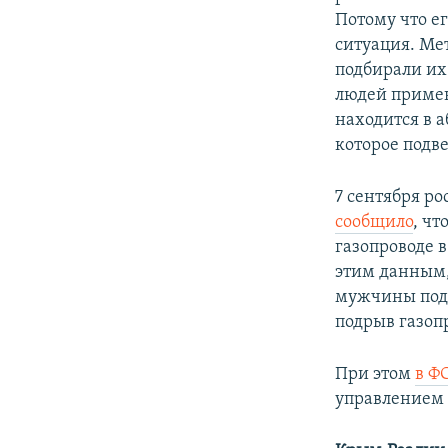
Потому что ег
ситуация. Ме
подбирали их
людей примен
находится в 
которое подве
7 сентября р
сообщило
, ч
газопроводе в
этим данным,
мужчины подр
подрыв газоп
При этом
в Ф
управлением 