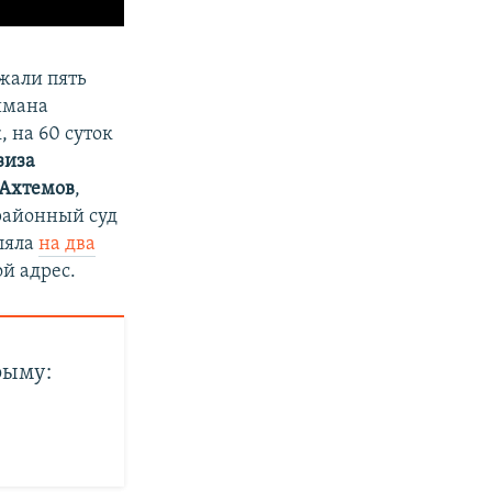
жали пять
имана
к, на 60 суток
зиза
 Ахтемов
,
районный суд
ляла
на два
й адрес.
рыму: