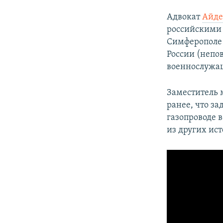
Адвокат
Айде
российскими
Симферополе
России (непо
военнослужащ
Заместитель
ранее, что з
газопроводе 
из других ист