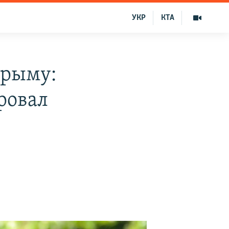
УКР
КТА
Крыму:
ровал