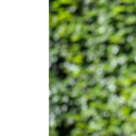
ПОБЕДИТЕЛЕЙ НЕ СУДЯТ?
КРЫМ.НЕПОКОРЕННЫЙ
ELIFBE
УКРАИНСКАЯ ПРОБЛЕМА КРЫМА