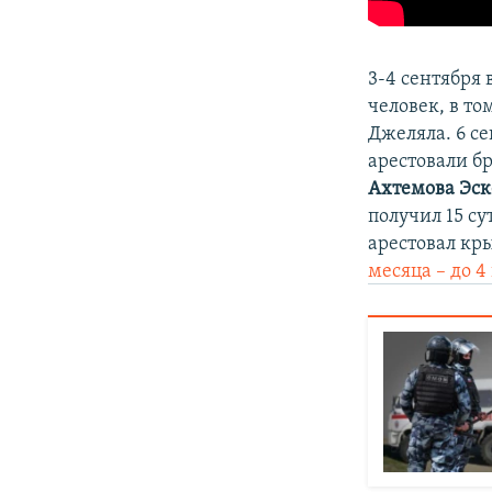
3-4 сентября
человек, в т
Джеляла. 6 с
арестовали б
Ахтемова
Эс
получил 15 с
арестовал кр
месяца – до 4