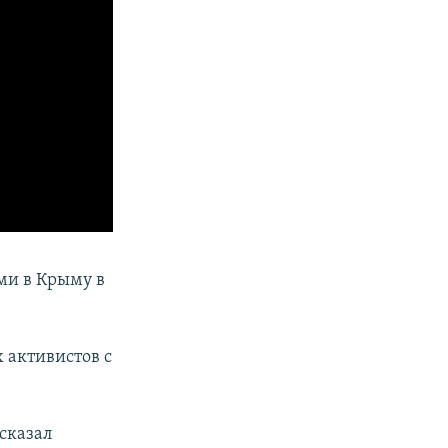
ми в Крыму в
 активистов с
ссказал