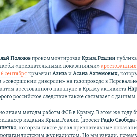
лай Полозов
прокомментировал
Крым.Реалии
публик
с якобы «признательными показаниями»
арестованных
6 сентября
крымчан
Азиза
и
Асана Ахтемовых,
котор
в «совершении диверсии» на газопроводе в Перевальн
окатом арестованного накануне в Крыму активиста
На
торого российское следствие также связывает с данным
о знаем методы работы ФСБ в Крыму. В этом же году 
рилансер издания Крым.Реалии (проект
Радіо Свобода
ипенко
, который также давал признательные показани
ропагандистским журналистом. Но мы узнали, почему 