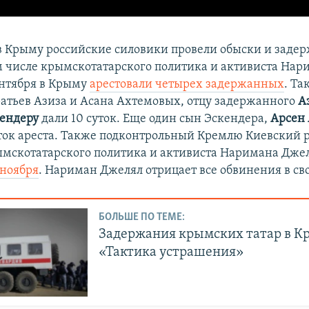
 в Крыму российские силовики провели обыски и задер
ом числе крымскотатарского политика и активиста Нар
ентября в Крыму
арестовали четырех задержанных
. Та
ратьев Азиза и Асана Ахтемовых, отцу задержанного
А
кендеру
дали 10 суток. Еще один сын Эскендера,
Арсен
уток ареста. Также подконтрольный Кремлю Киевский 
ымскотатарского политика и активиста Наримана Дже
 ноября
. Нариман Джелял отрицает все обвинения в сво
БОЛЬШЕ ПО ТЕМЕ:
Задержания крымских татар в К
«Тактика устрашения»