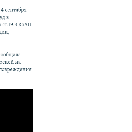
-4 сентября
уд в
о ст.19.3 КоАП
ции,
сообщала
рсией на
т повреждения