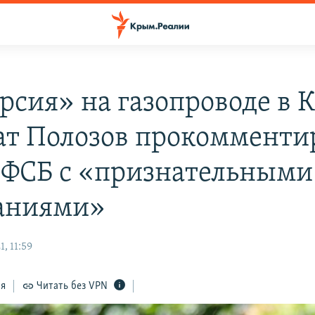
рсия» на газопроводе в 
ат Полозов прокомменти
 ФСБ с «признательными
аниями»
, 11:59
ся
Читать без VPN