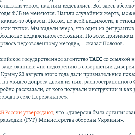
о пытали током, над ним издевались. Вот здесь абсолю
тоды ФСБ не меняются. Нашли случайных жертв, може
 каким-то образом. Потом, по всей видимости, в отно
яли пытки. Мы видели вчера, что один из фигурантов 
абсолютно подавленном состоянии. По всем признакам –
рглось недозволенному методу», – сказал Полозов.
оссийское государственное агентство
ТАСС
со ссылкой 
то задержанные «по подозрению в совершении диверси
 Крыму 23 августа этого года дали признательные пока
 на «видео допроса двоих из них, распространенного 
обно рассказали, от кого получали инструкции и как 
ровода в селе Перевальное».
СБ России утверждают,
что «диверсия была организов
разведки (ГУР) Министерства обороны Украины».