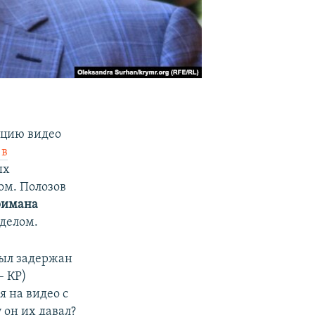
ацию видео
 в
ых
ом. Полозов
римана
 делом.
был задержан
– КР)
я на видео с
он их давал?