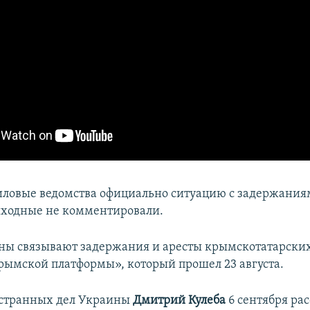
иловые ведомства официально ситуацию с задержания
ходные не комментировали.
ны связывают задержания и аресты крымскотатарских
ымской платформы», который прошел 23 августа.
странных дел Украины
Дмитрий Кулеба
6 сентября ра