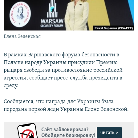
ПРИСОЕДИНЯЙТЕСЬ!
ПОБЕДИТЕЛЕЙ НЕ СУДЯТ?
КРЫМ.НЕПОКОРЕННЫЙ
ELIFBE
Елена Зеленская
УКРАИНСКАЯ ПРОБЛЕМА КРЫМА
Все сайты RFE/RL
В рамках Варшавского форума безопасности в
Польше народу Украины присудили Премию
рыцаря свободы за противостояние российской
агрессии, сообщает пресс-служба президента в
среду.
Сообщается, что награда для Украины была
передана первой леди Украины Елене Зеленской.
Сайт заблокирован?
читать >
Обойдите блокировку!