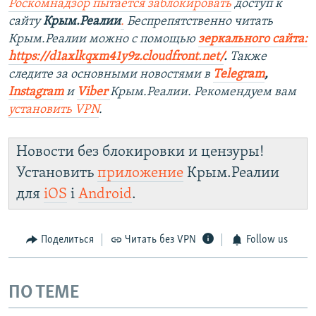
Роскомнадзор пытается заблокировать
доступ к
сайту
Крым.Реалии
.
Беспрепятственно читать
Крым.Реалии мож
но с помощью
зеркального сайта:
https://d1axlkqxm41y9z.cloudfront.net/
. ​
Также
следите за основными новостями в
Telegram
,
Instagram
и
Viber
Крым.Реалии. Рекомендуем вам
установить
VPN
.
Новости без блокировки и цензуры!
Установить
приложение
Крым.Реалии
для
iOS
і
Android
.
Поделиться
Читать без VPN
Follow us
ПО ТЕМЕ