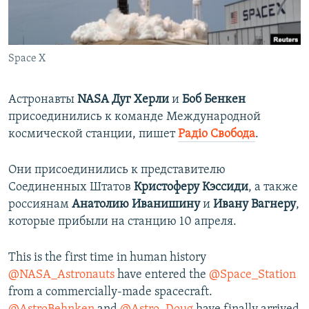
ПРИСОЕДИНЯЙТЕСЬ!
ПОБЕДИТЕЛЕЙ НЕ СУДЯТ?
КРЫМ.НЕПОКОРЕННЫЙ
Space X
ELIFBE
УКРАИНСКАЯ ПРОБЛЕМА КРЫМА
Астронавты
NASA Дуг Херли
и
Боб Бенкен
Все сайты RFE/RL
присоединились к команде Международной
космической станции, пишет
Радіо Свобода
.
Они присоединились к представителю
Соединенных Штатов
Кристоферу Кэссиди
, а также
россиянам
Анатолию Иванишину
и
Ивану Вагнеру
,
которые прибыли на станцию 10 апреля.
This is the first time in human history
@NASA_Astronauts
have entered the
@Space_Station
from a commercially-made spacecraft.