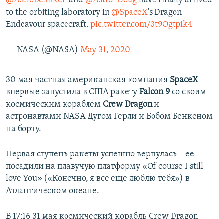
@AstroBehnken
and
@Astro_Doug
have finally arrived
to the orbiting laboratory in
@SpaceX
's Dragon
Endeavour spacecraft.
pic.twitter.com/3t9Ogtpik4
— NASA (@NASA)
May 31, 2020
30 мая частная американская компания
SpaceX
впервые запустила в США ракету
Falcon 9
со своим
космическим кораблем
Crew Dragon
и
астронавтами NASA Дугом Герли и Бобом Бенкеном
на борту.
Первая ступень ракеты успешно вернулась – ее
посадили на плавучую платформу «Of course I still
love You» («Конечно, я все еще люблю тебя») в
Атлантическом океане.
В 17:16 31 мая космический корабль Crew Dragon