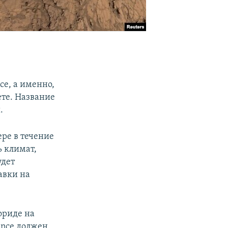
се, а именно,
ете. Название
.
ере в течение
ь климат,
удет
авки на
ориде на
ance должен