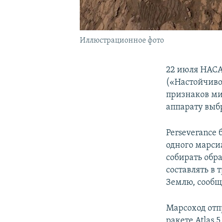
Иллюстрационное фото
22 июля НАСА
(«Настойчивос
признаков ми
аппарату выб
Perseverance 
одного марси
собирать обр
составлять в 
Землю, сообщ
Марсоход отп
ракете Atlas