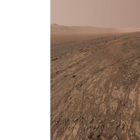
ПОБЕДИТЕЛЕЙ НЕ СУДЯТ?
КРЫМ.НЕПОКОРЕННЫЙ
ELIFBE
УКРАИНСКАЯ ПРОБЛЕМА КРЫМА