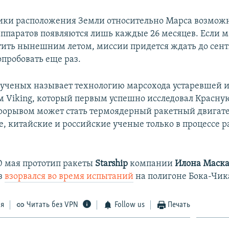
ики расположения Земли относительно Марса возможн
 аппаратов появляются лишь каждые 26 месяцев. Если м
стить нынешним летом, миссии придется ждать до сент
опробовать еще раз.
 ученых называет технологию марсохода устаревшей 
ом Viking, который первым успешно исследовал Красну
Прорывом может стать термоядерный ракетный двигате
, китайские и российские ученые только в процессе р
 мая прототип ракеты
Starship
компании
Илона Маска
з
взорвался во время испытаний
на полигоне Бока-Чика
ся
Читать без VPN
Follow us
Печать