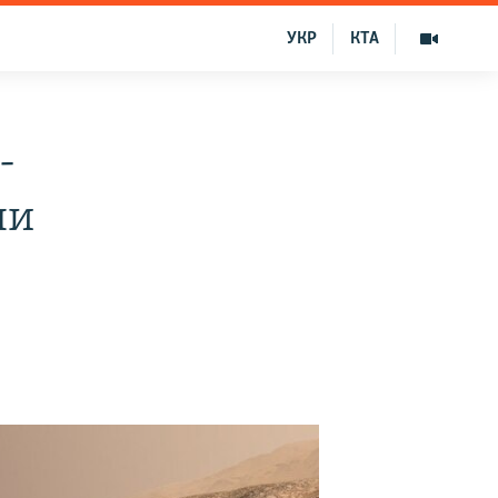
УКР
КТА
-
ни