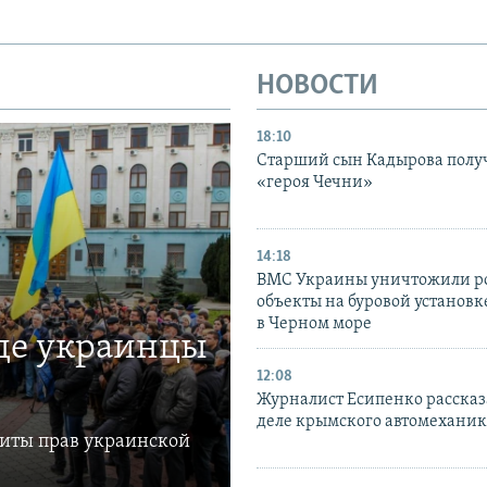
НОВОСТИ
18:10
Старший сын Кадырова полу
«героя Чечни»
14:18
ВМС Украины уничтожили р
объекты на буровой установ
в Черном море
где украинцы
12:08
Журналист Есипенко рассказ
деле крымского автомехани
щиты прав украинской