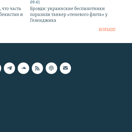
09:41
 что часть
Бровди: украинские беспилотники
збекистан и
поразили танкер «теневого флота» у
Геленджика
БОЛЬШЕ