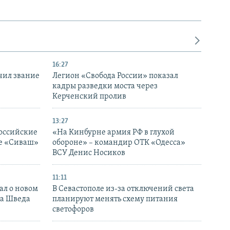
16:27
чил звание
Легион «Свобода России» показал
кадры разведки моста через
Керченский пролив
13:27
оссийские
«На Кинбурне армия РФ в глухой
ке «Сиваш»
обороне» – командир ОТК «Одесса»
ВСУ Денис Носиков
11:11
ал о новом
В Севастополе из-за отключений света
ка Шведа
планируют менять схему питания
светофоров