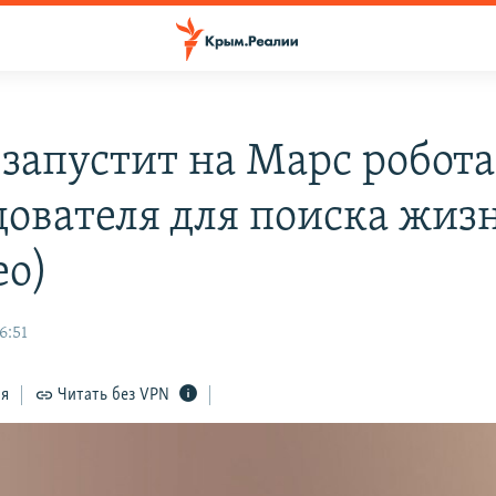
запустит на Марс робота
дователя для поиска жиз
ео)
6:51
ся
Читать без VPN