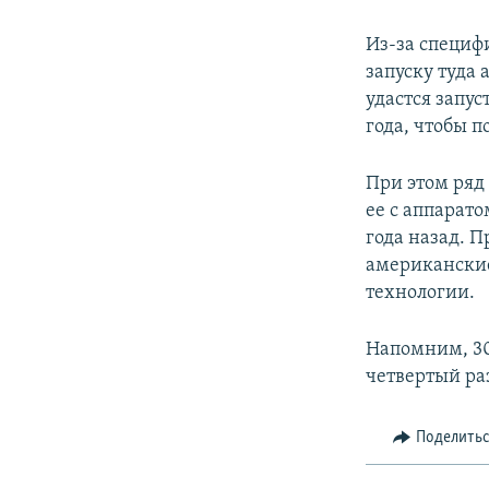
Из-за специф
запуску туда
удастся запу
года, чтобы п
При этом ряд
ее с аппарат
года назад. 
американские
технологии.
Напомним, 30
четвертый ра
Поделить