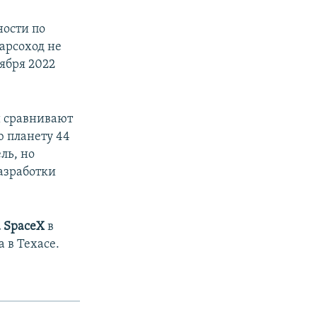
ости по
арсоход не
ября 2022
и сравнивают
ю планету 44
ль, но
азработки
 SpaceX
в
 в Техасе.