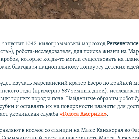
 запустит 1043-килограммовый марсоход
Perseverance
ть»), робота-исследователя, для поиска жизни на Мар
кробов, которые когда-то могли существовать на план
рали благодаря национальному конкурсу детских идей
будет изучать марсианский кратер Езеро по крайней м
анского года (примерно 687 земных дней): исследоват
азцы горных пород и почв. Найденные образцы робот б
трубки и оставлять их на поверхности планеты для дост
ает украинская служба
«Голоса Америки»
.
равляют в космос со станции на Мысе Канаверал во Фл
 5. Семиминутный спуск на поверхность Марса Persever