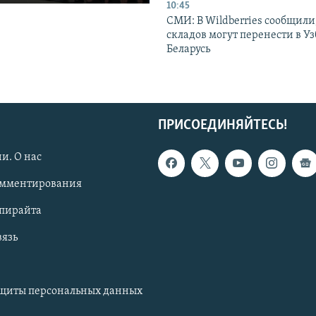
10:45
СМИ: В Wildberries сообщили,
складов могут перенести в У
Беларусь
ПРИСОЕДИНЯЙТЕСЬ!
и. О нас
омментирования
опирайта
вязь
ащиты персональных данных