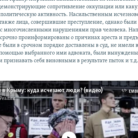
 демонстрирующие сопротивление оккупации или как
политическую активность. Насильственным исчезнов
 также лица, совершившие преступление, однако был
с многочисленными нарушениями прав человека. Нап
 срочно проинформированы о причинах ареста и пред
е были в срочном порядке доставлены в суд, не имели
 помощью выбранного ими адвоката, были вынуждены
 признавать себя виновными в результате пыток и т.д.
в Крыму: куда исчезают люди? (видео)
EMB
Реалии
No media source currently available