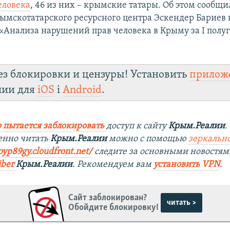
еловека
, 46 из них – крымские татары. Об этом сообщи
ымскотатарского ресурсного центра Эскендер Бариев 
«Анализа нарушений прав человека в Крыму за I полу
ез блокировки и цензуры! Установить
прилож
лии для
iOS
і
Android
.
 пытается заблокировать
доступ к сайту
Крым.Реалии
.
енно читать
Крым.Реалии
можно с помощью
зеркально
ipyp89gy.cloudfront.net/
следите за основными новостям
iber
Крым.Реалии
. Рекомендуем вам
установить VPN
.
Сайт заблокирован?
читать >
Обойдите блокировку!