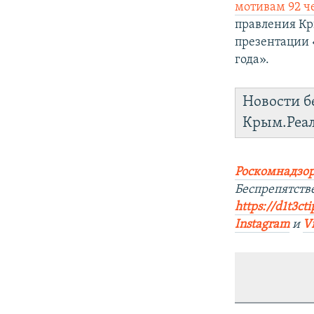
мотивам 92 ч
правления Кр
презентации 
года».
Новости б
Крым.Реа
Роскомнадзор
Беспрепятств
https://d1t3ct
Instagram
и
V