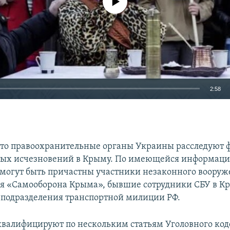
2:58
EMBED
что правоохранительные органы Украины расследуют 
ных исчезновений в Крыму. По имеющейся информаци
огут быть причастны участники незаконного вооруж
Auto
270p
360p
720p
 «Самооборона Крыма», бывшие сотрудники СБУ в Кр
 подразделения транспортной милиции РФ.
1080p
квалифицируют по нескольким статьям Уголовного код