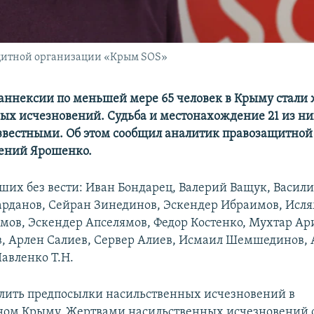
щитной организации «Крым SOS»
т аннексии по меньшей мере 65 человек в Крыму стали
ых исчезновений. Судьба и местонахождение 21 из ни
звестными. Об этом сообщил аналитик правозащитной
ений Ярошенко.
ших без вести: Иван Бондарец, Валерий Ващук, Васил
данов, Сейран Зинединов, Эскендер Ибраимов, Исля
мов, Эскендер Апселямов, Федор Костенко, Мухтар Ар
в, Арлен Салиев, Сервер Алиев, Исмаил Шемшединов, 
Павленко Т.Н.
лить предпосылки насильственных исчезновений в
ом Крыму. Жертвами насильственных исчезновений с