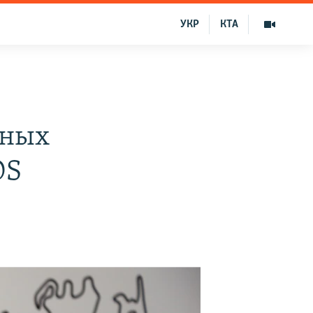
УКР
КТА
нных
OS