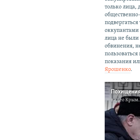
только лица,
общественно-
подвергаться
оккупантами 
лица не были
обвинения, н
пользоваться
показания или
Ярошенко
.
Похищения 
видео
Крым.