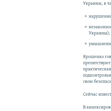
Украины, в ч
нарушение 
незаконное
Украины);
умышленное
Ярошенко гов
препятствуют
практическая
подконтрольн
свою безопасн
Сейчас извес
В аннексиров