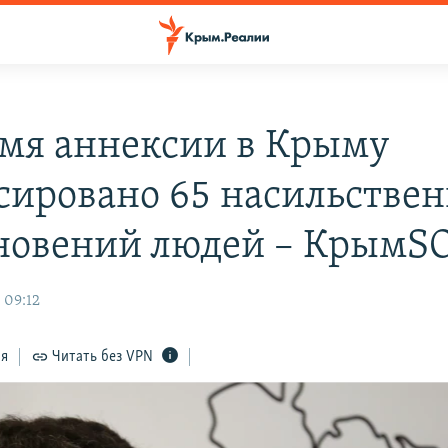
емя аннексии в Крыму
сировано 65 насильстве
новений людей – КрымS
 09:12
ся
Читать без VPN