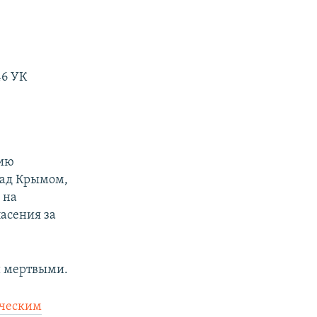
46 УК
нию
над Крымом,
 на
асения за
и мертвыми.
ическим