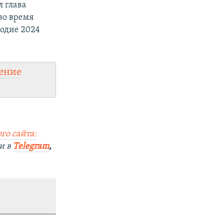
л глава
во время
годие 2024
ение
го сайта:
и в
Telegram
,