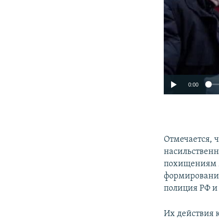
0:00
Отмечается, 
насильствен
похищениям м
формирования
полиция РФ и
Их действия 