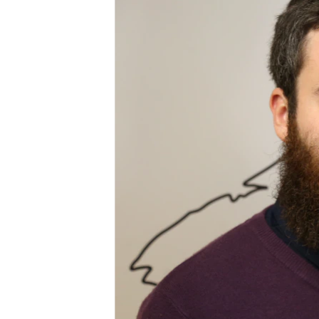
ПОБЕДИТЕЛЕЙ НЕ СУДЯТ?
КРЫМ.НЕПОКОРЕННЫЙ
ELIFBE
УКРАИНСКАЯ ПРОБЛЕМА КРЫМА