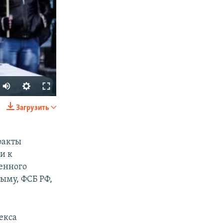
Auto
270p
Загрузить
SHARE
360p
720p
факты
и к
1080p
енного
ыму, ФСБ РФ,
px
width
екса