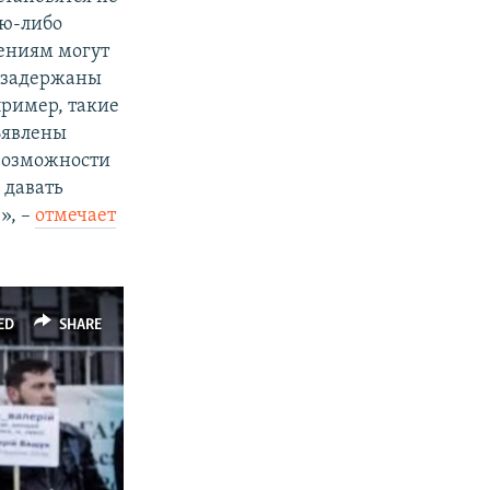
ую-либо
ениям могут
и задержаны
ример, такие
ъявлены
 возможности
 давать
», –
отмечает
ED
SHARE