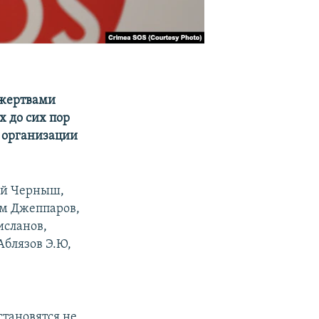
 жертвами
х до сих пор
 организации
ий Черныш,
м Джеппаров,
исланов,
Аблязов Э.Ю,
тановятся не