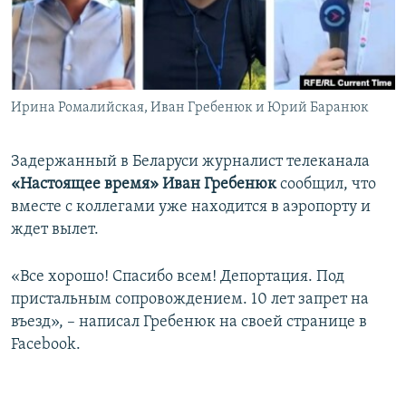
ПРИСОЕДИНЯЙТЕСЬ!
ПОБЕДИТЕЛЕЙ НЕ СУДЯТ?
КРЫМ.НЕПОКОРЕННЫЙ
ELIFBE
Ирина Ромалийская, Иван Гребенюк и Юрий Баранюк
УКРАИНСКАЯ ПРОБЛЕМА КРЫМА
Все сайты RFE/RL
Задержанный в Беларуси журналист телеканала
«Настоящее время»
Иван Гребенюк
сообщил, что
вместе с коллегами уже находится в аэропорту и
ждет вылет.
«Все хорошо! Спасибо всем! Депортация. Под
пристальным сопровождением. 10 лет запрет на
въезд», – написал Гребенюк на своей странице в
Facebook.