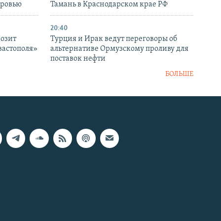
оровью
Тамань в Краснодарском крае РФ
20:40
розит
Турция и Ирак ведут переговоры об
вастополя»
альтернативе Ормузскому проливу для
поставок нефти
БОЛЬШЕ