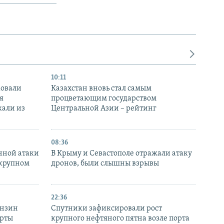
10:11
ковали
Казахстан вновь стал самым
я
процветающим государством
кали из
Центральной Азии – рейтинг
08:36
нной атаки
В Крыму и Севастополе отражали атаку
 крупном
дронов, были слышны взрывы
22:36
ензин
Спутники зафиксировали рост
ерты
крупного нефтяного пятна возле порта