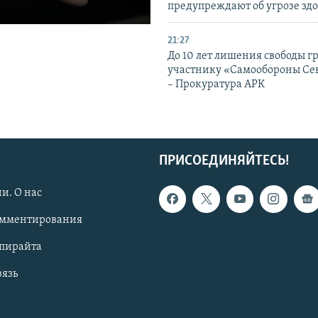
предупреждают об угрозе зд
21:27
До 10 лет лишения свободы г
участнику «Самообороны Се
– Прокуратура АРК
ПРИСОЕДИНЯЙТЕСЬ!
и. О нас
омментирования
опирайта
вязь