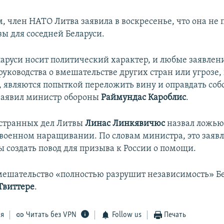
, член НАТО Литва заявила в воскресенье, что она не 
зы для соседней Беларуси.
ларуси носит политический характер, и любые заявлен
руководства о вмешательстве других стран или угрозе,
, являются попыткой переложить вину и оправдать со
 заявил министр обороны
Раймундас Кароблис
.
странных дел Литвы
Линас Линкявичюс
назвал ложью
военном наращивании. По словам министра, это заяв
ы создать повод для призыва к России о помощи.
мешательство «полностью разрушит независимость» Бе
Твиттере
.
ся
Читать без VPN
Follow us
Печать