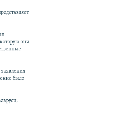
представляет
ия
 которую они
бственные
 заявления
ление было
ларуси,