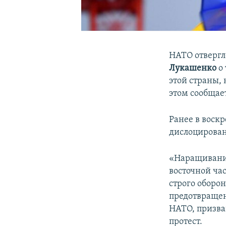
НАТО отвергл
Лукашенко
о 
этой страны, 
этом сообщае
Ранее в воск
дислоцирован
«Наращивания
восточной час
строго оборо
предотвращен
НАТО, призва
протест.