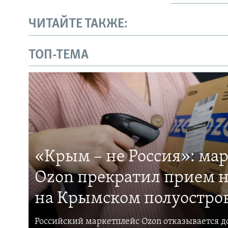
ЧИТАЙТЕ ТАКЖЕ:
ТОП-ТЕМА
«Крым – не Россия»: ма
Ozon прекратил прием н
на Крымском полуостро
Российский маркетплейс Ozon отказывается до