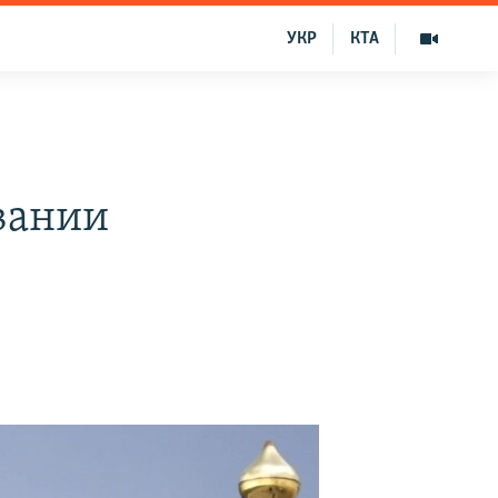
УКР
КТА
вании