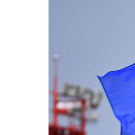
ПОБЕДИТЕЛЕЙ НЕ СУДЯТ?
КРЫМ.НЕПОКОРЕННЫЙ
ELIFBE
УКРАИНСКАЯ ПРОБЛЕМА КРЫМА