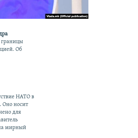
дра
й границы
ацией. Об
тствие НАТО в
. Оно носит
чено для
авитель
 на мирный