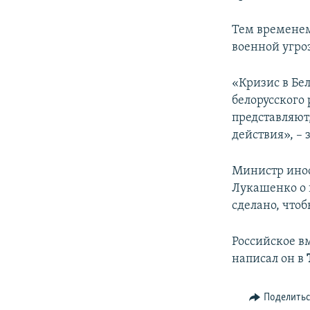
Тем временем
военной угро
«Кризис в Бе
белорусского 
представляют
действия», –
Министр ино
Лукашенко о 
сделано, чтоб
Российское в
написал он в
Поделить