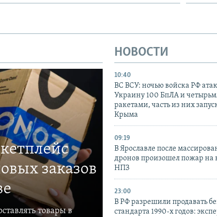
НОВОСТИ
10:40
ВС ВСУ: ночью войска РФ ата
Украину 100 БпЛА и четырьм
ракетами, часть из них запус
Крыма
09:19
ркетплейс
В Ярославле после массирова
дронов произошел пожар на
овых заказов
НПЗ
ве
23:00
В РФ разрешили продавать б
ставлять товары в
стандарта 1990-х годов: эксп