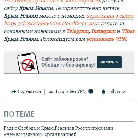
Роскомнадзор пытается заблокировать
доступ к
сайту
Крым.Реалии
. Беспрепятственно читать
Крым.Реалии
можно с помощью
зеркального сайта:
https://d18x316j6wxdr4.cloudfront.net/
следите за
основными новостями в
Telegram
,
Instagram
и
Viber
Крым.Реалии
. Рекомендуем вам
установить
VPN
.
Сайт заблокирован?
читать >
Обойдите блокировку!
Поделиться
Читать без VPN
Follow us
ПО ТЕМЕ
Радио Свобода и Крым.Реалии в России признали
«нежелательной» организацией