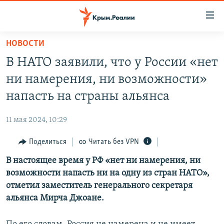
Доступность
ссылки
Вернуться
НОВОСТИ
к
НОВОСТИ
В НАТО заявили, что у России «нет
основному
СПЕЦПРОЕКТЫ
содержанию
ни намерения, ни возможности»
ВОДА
Вернутся
ГРУЗ 200
напасть на страны альянса
к
ИСТОРИЯ
КАРТА ВОЕННЫХ ОБЪЕКТОВ КРЫМА
главной
11 мая 2024, 10:29
ЕЩЕ
11 ЛЕТ ОККУПАЦИИ КРЫМА. 11 ИСТОРИЙ СОПРОТИВЛЕНИЯ
навигации
Вернутся
Поделиться
Читать без VPN
РАДІО СВОБОДА
ИНТЕРАКТИВ
к
В настоящее время у РФ «нет ни намерения, ни
КАК ОБОЙТИ БЛОКИРОВКУ
ИНФОГРАФИКА
поиску
возможности напасть ни на одну из стран НАТО»,
ТЕЛЕПРОЕКТ КРЫМ.РЕАЛИИ
отметил заместитель генерального секретаря
Українською
альянса Мирча Джоане.
СОВЕТЫ ПРАВОЗАЩИТНИКОВ
Qırımtatar
ПРОПАВШИЕ БЕЗ ВЕСТИ