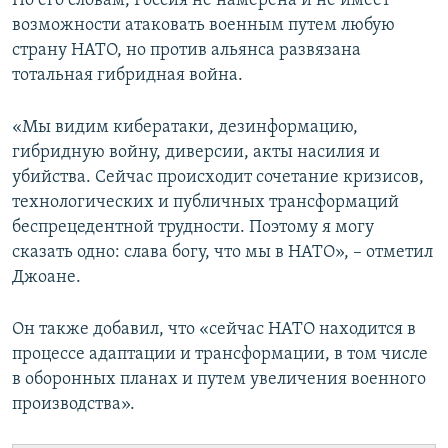
По его словам, Россия не намерена и не имеет
ПРИСОЕДИНЯЙТЕСЬ!
ПОБЕДИТЕЛЕЙ НЕ СУДЯТ?
возможности атаковать военным путем любую
страну НАТО, но против альянса развязана
КРЫМ.НЕПОКОРЕННЫЙ
тотальная гибридная война.
ELIFBE
«Мы видим кибератаки, дезинформацию,
УКРАИНСКАЯ ПРОБЛЕМА КРЫМА
гибридную войну, диверсии, акты насилия и
Все сайты RFE/RL
убийства. Сейчас происходит сочетание кризисов,
технологических и публичных трансформаций
беспрецедентной трудности. Поэтому я могу
сказать одно: слава богу, что мы в НАТО», – отметил
Джоане.
Он также добавил, что «сейчас НАТО находится в
процессе адаптации и трансформации, в том числе
в оборонных планах и путем увеличения военного
производства».