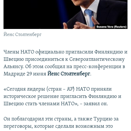
ПРИСОЕДИНЯЙТЕСЬ!
ПОБЕДИТЕЛЕЙ НЕ СУДЯТ?
КРЫМ.НЕПОКОРЕННЫЙ
ELIFBE
Йенс Столтенберг
УКРАИНСКАЯ ПРОБЛЕМА КРЫМА
Все сайты RFE/RL
Члены НАТО официально пригласили Финляндию и
Швецию присоединиться к Североатлантическому
Альянсу. Об этом сообщил на пресс-конференции в
Мадриде 29 июня
Йенс Столтенберг
.
«Сегодня лидеры (стран –
КР
) НАТО приняли
историческое решение пригласить Финляндию и
Швецию стать членами НАТО», – заявил он.
Он поблагодарил эти страны, а также Турцию за
переговоры, которые сделали возможным это