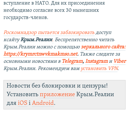
вступление в НАТО. Для их присоединения
необходимо согласие всех 30 нынешних
государств-членов.
Роскомнадзор пытается заблокировать
доступ
ксайту
Крым.Реалии
.
Беспрепятственно читать
Крым.Реалии можно с помощью
зеркального сайта:
https://krymrctnwvkmakmso
.net
.
Также следите за
основными новостями в
Telegram
,
Instagram
и
Viber
Крым.Реалии. Рекомендуем вам
установить VPN
.
Новости без блокировки и цензуры!
Установить
приложение
Крым.Реалии
для
iOS
і
Android
.