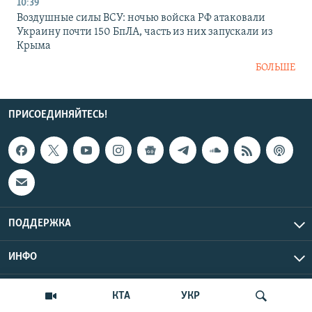
10:39
Воздушные силы ВСУ: ночью войска РФ атаковали
Украину почти 150 БпЛА, часть из них запускали из
Крыма
БОЛЬШЕ
ПРИСОЕДИНЯЙТЕСЬ!
ПОДДЕРЖКА
ИНФО
UTC+3
Copyright Крым.Реалии, 2026 | Все права защищены.
КТА
УКР