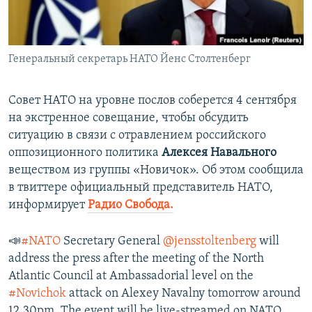
ПРИСОЕДИНЯЙТЕСЬ!
ПОБЕДИТЕЛЕЙ НЕ СУДЯТ?
КРЫМ.НЕПОКОРЕННЫЙ
Генеральный секретарь НАТО Йенс Столтенберг
ELIFBE
УКРАИНСКАЯ ПРОБЛЕМА КРЫМА
Совет НАТО на уровне послов соберется 4 сентября
Все сайты RFE/RL
на экстренное совещание, чтобы обсудить
ситуацию в связи с отравлением российского
оппозиционного политика
Алексея Навального
веществом из группы «Новичок». Об этом сообщила
в твиттере официальный представитель НАТО,
информирует
Радио Свобода.
📣
#NATO
Secretary General
@jensstoltenberg
will
address the press after the meeting of the North
Atlantic Council at Ambassadorial level on the
#Novichok
attack on Alexey Navalny tomorrow around
12.30pm. The event will be live-streamed on NATO