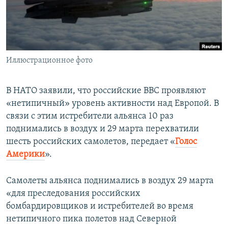
ПРИСОЕДИНЯЙТЕСЬ!
ПОБЕДИТЕЛЕЙ НЕ СУДЯТ?
КРЫМ.НЕПОКОРЕННЫЙ
ELIFBE
Иллюстрационное фото
УКРАИНСКАЯ ПРОБЛЕМА КРЫМА
Все сайты RFE/RL
В НАТО заявили, что российские ВВС проявляют
«нетипичный» уровень активности над Европой. В
связи с этим истребители альянса 10 раз
поднимались в воздух и 29 марта перехватили
шесть российских самолетов, передает «
Голос
Америки
».
Самолеты альянса поднимались в воздух 29 марта
«для преследования российских
бомбардировщиков и истребителей во время
нетипичного пика полетов над Северной