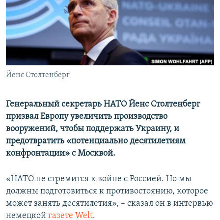
ПРИСОЕДИНЯЙТЕСЬ!
ПОБЕДИТЕЛЕЙ НЕ СУДЯТ?
КРЫМ.НЕПОКОРЕННЫЙ
ELIFBE
УКРАИНСКАЯ ПРОБЛЕМА КРЫМА
Все сайты RFE/RL
Йенс Столтенберг
Генеральный секретарь НАТО Йенс Столтенберг
призвал Европу увеличить производство
вооружений, чтобы поддержать Украину, и
предотвратить «потенциально десятилетиям
конфронтации» с Москвой.
«НАТО не стремится к войне с Россией. Но мы
должны подготовиться к противостоянию, которое
может занять десятилетия», – сказал он в интервью
немецкой
газете Welt
.