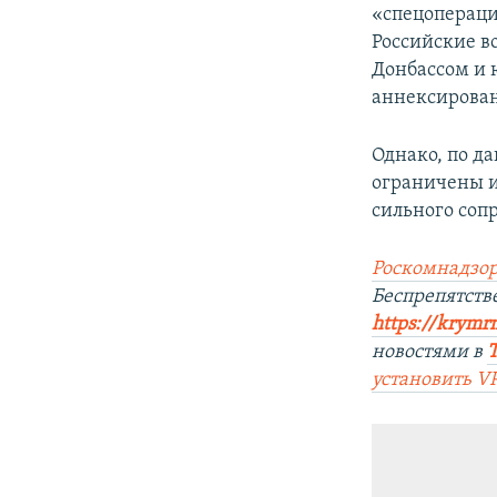
«спецопераци
Российские в
Донбассом и 
аннексирован
Однако, по д
ограничены и
сильного соп
Роскомнадзор
Беспрепятст
https://krymr
новостями в
установить
V