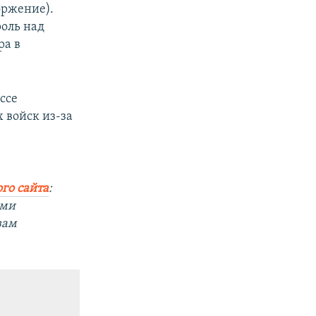
оржение).
оль над
ра в
ссе
 войск из-за
го сайта
:
ыми
вам