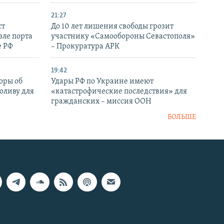
21:27
ст
До 10 лет лишения свободы грозит
зле порта
участнику «Самообороны Севастополя»
е РФ
– Прокуратура АРК
19:42
оры об
Удары РФ по Украине имеют
оливу для
«катастрофические последствия» для
гражданских – миссия ООН
БОЛЬШЕ