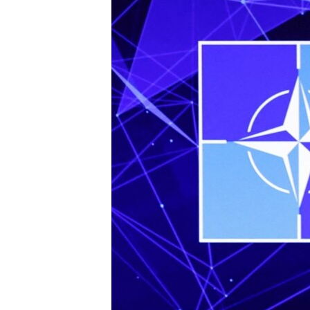
ПОБЕДИТЕЛЕЙ НЕ СУДЯТ?
КРЫМ.НЕПОКОРЕННЫЙ
ELIFBE
УКРАИНСКАЯ ПРОБЛЕМА КРЫМА