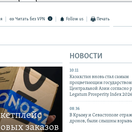
ся
Читать без VPN
Follow us
Печать
НОВОСТИ
10:11
Казахстан вновь стал самым
процветающим государством
Центральной Азии согласно 
Legatum Prosperity Index 202
08:36
ркетплейс
В Крыму и Севастополе отраж
дронов, были слышны взрыв
овых заказов