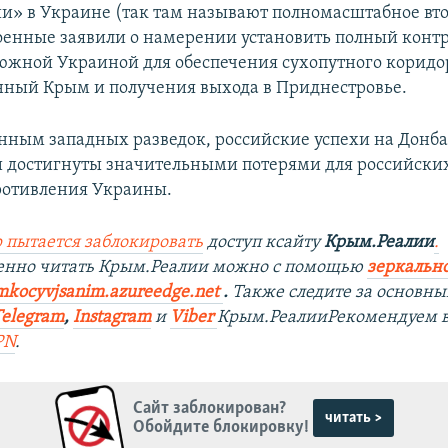
и» в Украине (так там называют полномасштабное вт
оенные заявили о намерении установить полный контр
южной Украиной для обеспечения сухопутного коридо
ный Крым и получения выхода в Приднестровье.
анным западных разведок, российские успехи на Донба
 достигнуты значительными потерями для российских
ротивления Украины.
 пытается заблокировать
доступ ксайту
Крым.Реалии
.
венно читать Крым.Реалии можно с помощью
зеркально
mkocyvjsanim.azureedge.net
.
Также следите за основн
Telegram
,
Instagram
и
Viber
Крым.Реалии
Рекомендуем 
PN
.
Сайт заблокирован?
читать >
Обойдите блокировку!