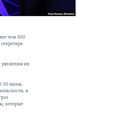
лее чем 300
 секретаря
и увеличим их
8-30 июня,
опасности, в
гроз
зы, которые