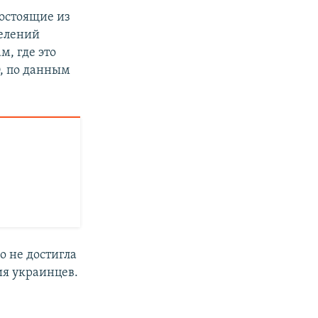
остоящие из
делений
м, где это
, по данным
о не достигла
ия украинцев.