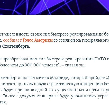
т численность своих сил быстрого реагирования до бо
к,
сообщает
Голос Америки
cо ссылкой на генерального
а Столтенберга
.
 преобразованием сил быстрого реагирования НАТО 
олее чем до 300 000 человек", – сказал он.
олтенберга, на саммите в Мадриде, который пройдет 2
нируют принять новую стратегическую концепцию без
ия будет признана одной из "существенных и прямых у
". Также в документе впервые будут упоминаться угро
тая.