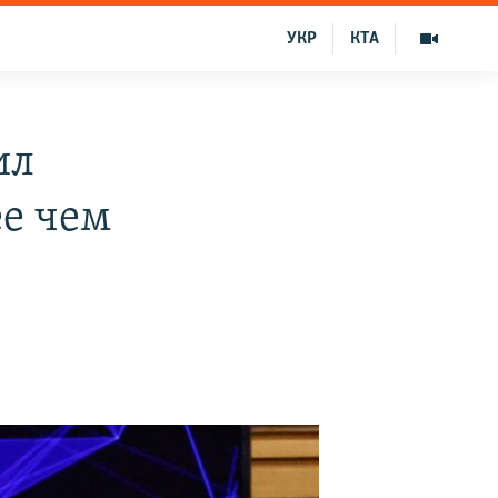
УКР
КТА
ил
ее чем