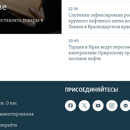
ве
22:36
Спутники зафиксировали ро
ставлять товары в
крупного нефтяного пятна во
Тамань в Краснодарском кра
20:40
Турция и Ирак ведут перегов
альтернативе Ормузскому пр
поставок нефти
ПРИСОЕДИНЯЙТЕСЬ!
и. О нас
омментирования
опирайта