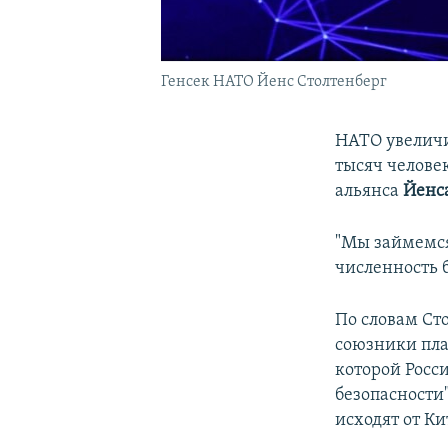
Генсек НАТО Йенс Столтенберг
НАТО увеличи
тысяч челове
альянса
Йенс
"Мы займемся
численность б
По словам Ст
союзники пла
которой Росс
безопасности
исходят от Ки