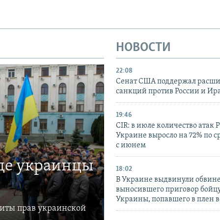
НОВОСТИ
22:08
Сенат США поддержал расш
санкций против России и Ир
19:46
CIR: в июле количество атак 
Украине выросло на 72% по 
с июнем
где украинцы
18:02
В Украине выдвинули обвине
выносившего приговор бойц
Украины, попавшего в плен 
щиты прав украинской