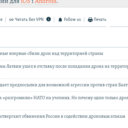
лии для
iOS
і
Android
.
Telegram
Instagram
Viber
 VPN
.
ся
Читать без VPN
Follow us
Печать
ные впервые сбили дрон над территорией страны
ы Латвии ушел в отставку после попадания дрона на террит
здает предпосылки для возможной агрессии против стран Бал
 «разгромили» НАТО на учениях. Но почему одни только дро
отвергают обвинения России в содействии дроновым атакам