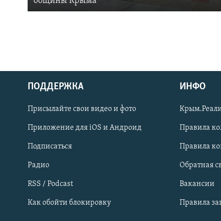
общины Крыма
ПОДДЕРЖКА
ИНФО
Українською
Присылайте свои видео и фото
Крым.Реали
Qırımtatar
Приложение для iOS и Андроид
Правила к
Подписаться
Правила к
ПРИСОЕДИНЯЙТЕСЬ!
Радио
Обратная с
RSS / Podcast
Вакансии
Как обойти блокировку
Правила з
Все сайты RFE/RL