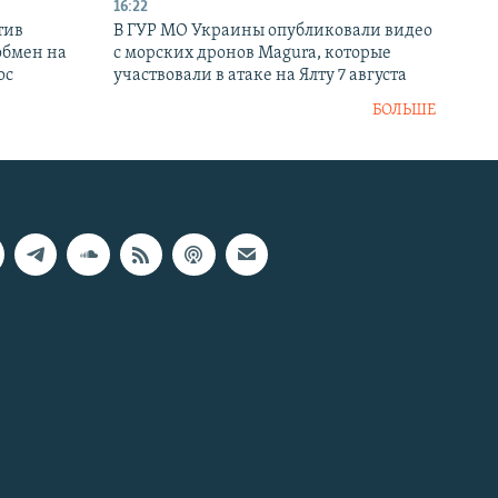
16:22
тив
В ГУР МО Украины опубликовали видео
обмен на
с морских дронов Magura, которые
ос
участвовали в атаке на Ялту 7 августа
БОЛЬШЕ