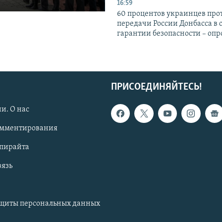
16:59
60 процентов украинцев про
передачи России Донбасса в 
гарантии безопасности – опр
ПРИСОЕДИНЯЙТЕСЬ!
и. О нас
омментирования
опирайта
вязь
ащиты персональных данных