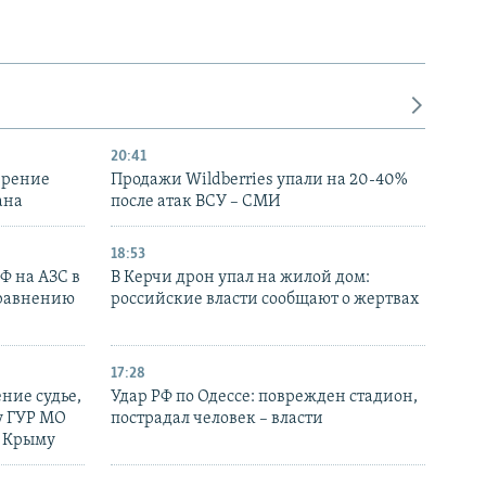
20:41
ирение
Продажи Wildberries упали на 20-40%
ана
после атак ВСУ – СМИ
18:53
РФ на АЗС в
В Керчи дрон упал на жилой дом:
сравнению
российские власти сообщают о жертвах
17:28
ние судье,
Удар РФ по Одессе: поврежден стадион,
у ГУР МО
пострадал человек – власти
в Крыму