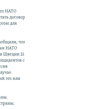
что НАТО
итать договор
розы для
ообщили, что
ран НАТО
 в Швеции 21
инцидентов с
ссия
случае
ий это или
аны.
страны.