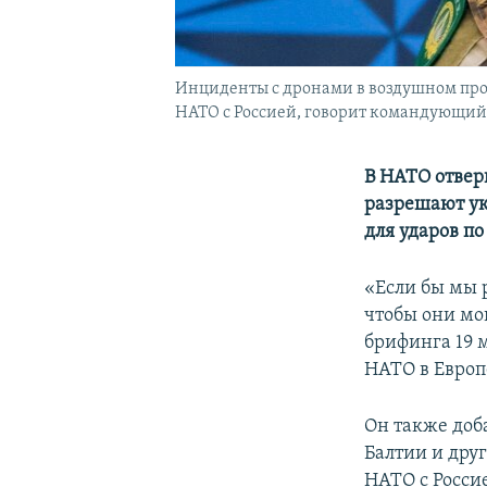
Инциденты с дронами в воздушном прос
НАТО с Россией, говорит командующий
В НАТО отвер
разрешают ук
для ударов по
«Если бы мы 
чтобы они мог
брифинга 19
НАТО в Европ
Он также доб
Балтии и дру
НАТО с Росси