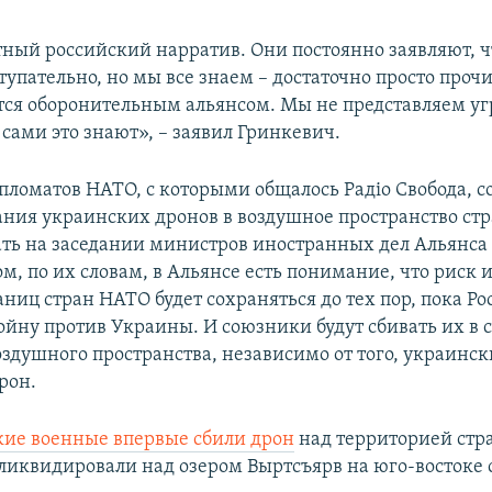
тный российский нарратив. Они постоянно заявляют, 
тупательно, но мы все знаем – достаточно просто проч
тся оборонительным альянсом. Мы не представляем уг
 сами это знают», – заявил Гринкевич.
пломатов НАТО, с которыми общалось Радіо Свобода, с
ания украинских дронов в воздушное пространство ст
ать на заседании министров иностранных дел Альянса
ом, по их словам, в Альянсе есть понимание, что риск 
ниц стран НАТО будет сохраняться до тех пор, пока Ро
ойну против Украины. И союзники будут сбивать их в 
здушного пространства, независимо от того, украинск
рон.
кие военные впервые сбили дрон
над территорией стр
ликвидировали над озером Выртсъярв на юго-востоке 