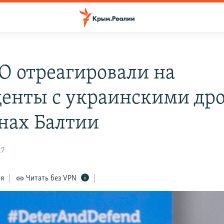
О отреагировали на
енты с украинскими др
анах Балтии
17
ся
Читать без VPN