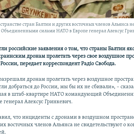
транстве стран Балтии и других восточных членов Альянса н
 Объединенными силами НАТО в Европе генерал Алексус Гр
гли российские заявления о том, что страны Балтии як
раинским дронам пролетать через свое воздушное пр
 России, передает корреспондент Радіо Свобода.
разрешали дронам пролетать через воздушное простра
ли добраться до России, мы бы их не сбивали», – сказа
 мая в штаб-квартире НАТО командующий Объединен
е генерал Алексус Гринкевич.
авил, что инциденты с дронами в воздушном простран
гих восточных членов Альянса не свидетельствуют о к
ей.