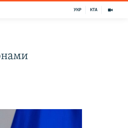
УКР
КТА
онами