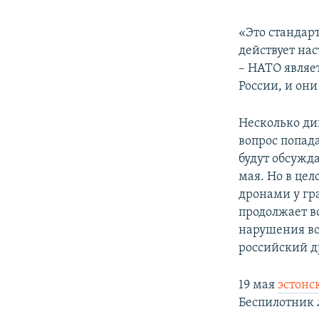
«Это стандар
действует нас
– НАТО являе
России, и они
Несколько ди
вопрос попад
будут обсужд
мая. Но в цел
дронами у гра
продолжает в
нарушения во
российский д
19 мая
эстонс
Беспилотник 