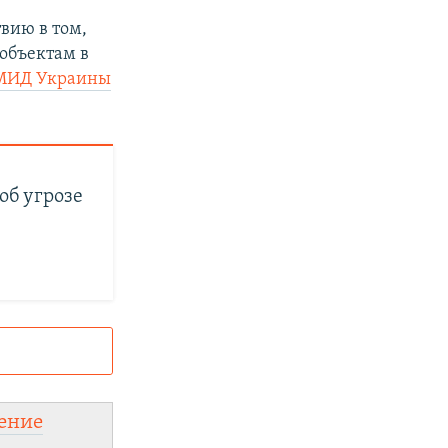
вию в том,
 объектам в
МИД Украины
об угрозе
и
ного сайта:
ение