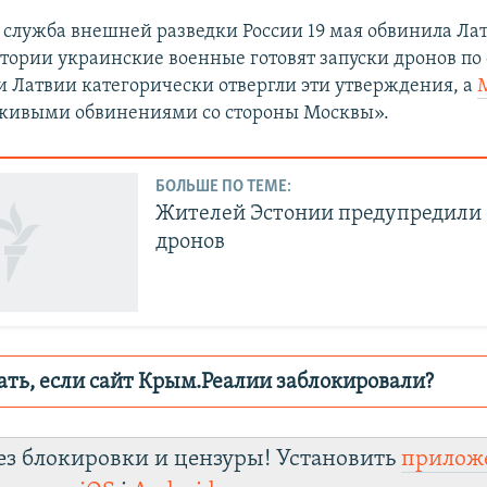
я служба внешней разведки России 19 мая обвинила Лат
итории украинские военные готовят запуски дронов по
ти Латвии категорически отвергли эти утверждения, а
живыми обвинениями со стороны Москвы».
БОЛЬШЕ ПО ТЕМЕ:
Жителей Эстонии предупредили 
дронов
ать, если сайт Крым.Реалии заблокировали?
ор пытается заблокировать
Крым.Реали
зеркаль
ез блокировки и цензуры! Установить
прилож
y4pys7k20c2.cloudfront.net/