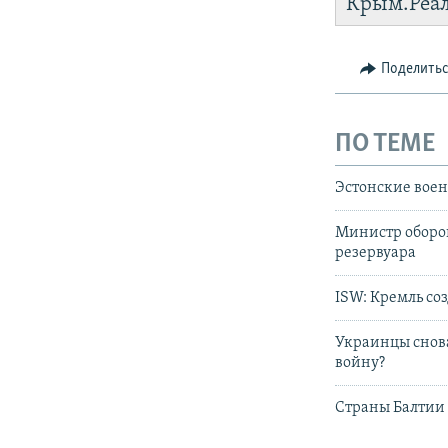
Крым.Реа
установить
Поделить
ПО ТЕМЕ
Эстонские воен
Министр оборон
резервуара
ISW: Кремль со
Украинцы снова
войну?
Страны Балтии 