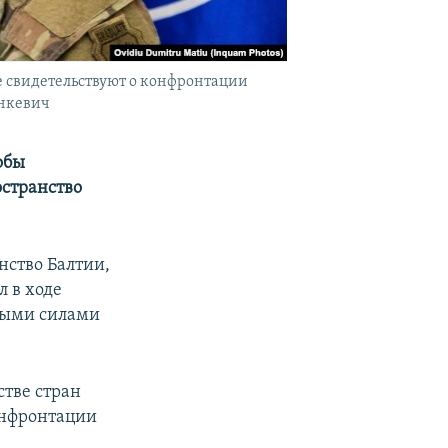
е свидетельствуют о конфронтации
инкевич
обы
остранство
нство Балтии,
л в ходе
ными силами
стве стран
онфронтации