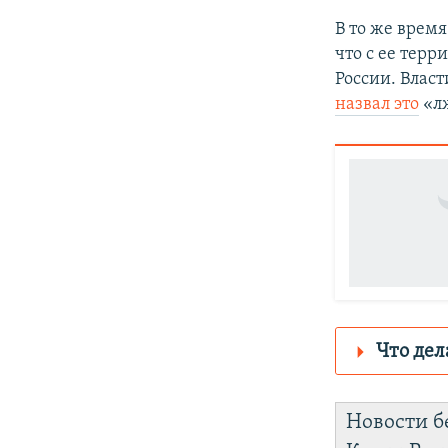
В то же врем
что с ее терр
России. Влас
назвал это
«л
Что дел
Роскомнадз
Новости б
https://d3q