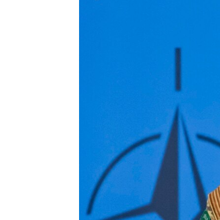
ПОБЕДИТЕЛЕЙ НЕ СУДЯТ?
КРЫМ.НЕПОКОРЕННЫЙ
ELIFBE
УКРАИНСКАЯ ПРОБЛЕМА КРЫМА