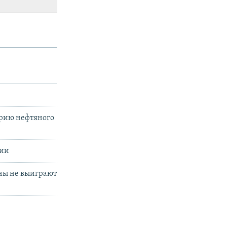
орию нефтяного
тии
ны не выиграют