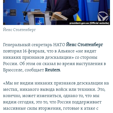
ПРИСОЕДИНЯЙТЕСЬ!
ПОБЕДИТЕЛЕЙ НЕ СУДЯТ?
КРЫМ.НЕПОКОРЕННЫЙ
ELIFBE
Йенс Столтенберг
УКРАИНСКАЯ ПРОБЛЕМА КРЫМА
Все сайты RFE/RL
Генеральный секретарь НАТО
Йенс Столтенберг
повторил 16 февраля, что в Альянсе «не видят
никаких признаков деэскалации» со стороны
России. Об этом он сказал во время выступления в
Брюсселе, сообщает
Reuters
.
«Мы не видим никаких признаков деэскалации на
местах, никакого вывода войск или техники. Это,
конечно, может измениться, однако то, что мы
видим сегодня, это то, что Россия поддерживает
массивные силы вторжения, готовые к атаке с