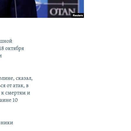
ушной
18 октября
и
лине, сказал,
я от атак, в
 к смертям и
раине 10
юзники