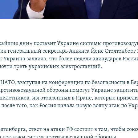
жайшие дни» поставит Украине системы противовозд
вил генеральный секретарь Альянса Йенс Столтенберг 
ак Украина заявила, что более недели авиаударов Росси
очти треть украинских электростанций.
 НАТО, выступая на конференции по безопасности в Бер
противовоздушной обороны помогут Украине защититьс
спилотников, изготовленных в Иране, которые привели
осле того, как Россия начала новую волну атак по Ук
лтенберга, ответ на атаки РФ состоит в том, чтобы со
и поставки систем противовоздушной обороны.