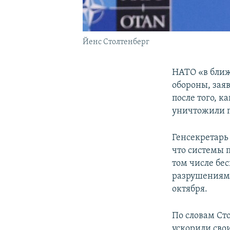
Йенс Столтенберг
НАТО «в бли
обороны, зая
после того, к
уничтожили п
Генсекретарь
что системы 
том числе бе
разрушениям п
октября.
По словам Сто
ускорили сво