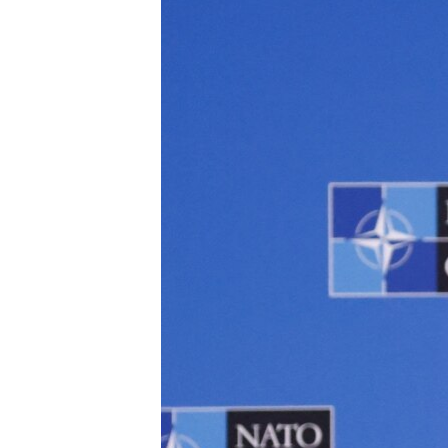
ПОБЕДИТЕЛЕЙ НЕ СУДЯТ?
КРЫМ.НЕПОКОРЕННЫЙ
ELIFBE
УКРАИНСКАЯ ПРОБЛЕМА КРЫМА