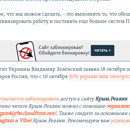
е, что мы можем сделать, – это выполнить то, что обе
тивизировать работу и поставить еще больше систем ПВ
Сайт заблокирован?
читать >
Обойдите блокировку!
ент Украины Владимир Зеленский заявил 18 октября п
ров России, что с 10 октября
30% украинских электро
 пытается заблокировать
доступ к сайту
Крым.Реалии
.
енно читать Крым.Реалии мож
но с помощью
зеркально
qxm41y9z.cloudfront.net/
. ​
Также следите за основными 
tagra
m
и
Viber
Крым.Реалии. Рекомендуем вам
установ