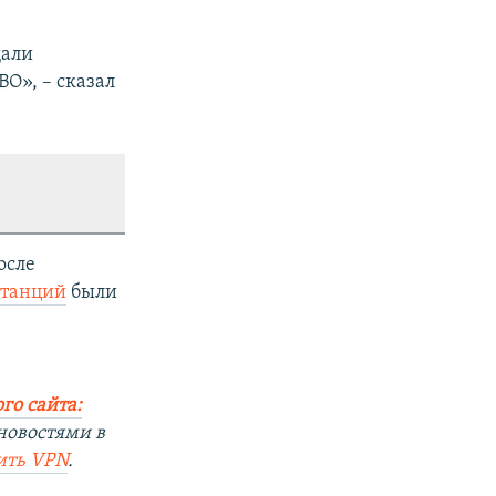
щали
О», – сказал
осле
станций
были
го сайта:
новостями в
ить
VPN
.