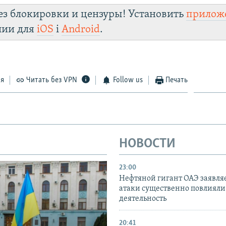
ез блокировки и цензуры! Установить
прилож
лии для
iOS
і
Android
.
ся
Читать без VPN
Follow us
Печать
НОВОСТИ
23:00
Нефтяной гигант ОАЭ заявляе
атаки существенно повлияли 
деятельность
20:41