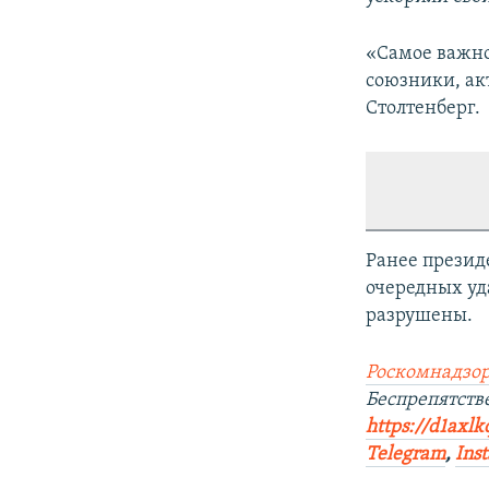
«Самое важно
союзники, ак
Столтенберг.
Ранее презид
очередных уда
разрушены.
Роскомнадзор
Беспрепятств
https://d1axlk
Telegram
,
Ins