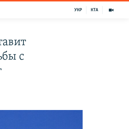
УКР
КТА
тавит
ьбы с
г