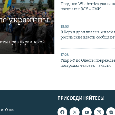
Продажи Wildberries упали н
после атак ВСУ – СМИ
где украинцы
18:53
В Керчи дрон упал на жилой 
российские власти сообщают
щиты прав украинской
17:28
Удар РФ по Одессе: поврежде
пострадал человек – власти
ПРИСОЕДИНЯЙТЕСЬ!
и. О нас