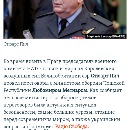
ПРИСОЕДИНЯЙТЕСЬ!
ПОБЕДИТЕЛЕЙ НЕ СУДЯТ?
КРЫМ.НЕПОКОРЕННЫЙ
ELIFBE
УКРАИНСКАЯ ПРОБЛЕМА КРЫМА
Все сайты RFE/RL
Стюарт Пич
Во время визита в Прагу председатель военного
комитета НАТО, главный маршал Королевских
воздушных сил Великобритании сэр
Стюарт Пич
провел переговоры с министром обороны Чешской
Республики
Любомиром Метнаром.
Как сообщает
чешское министерство обороны, темой
переговоров была актуальная ситуация
безопасности, самые большие угрозы, стоящие
перед современным миром, а также украинский
вопрос, информирует
Радіо Свобода.