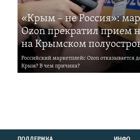
«Крым – не Россия»: ма
Ozon прекратил прием н
на Крымском полуостро
Российский маркетплейс Ozon отказывается до
Крым? В чем причина?
ПОДДЕРЖКА
ИНФО