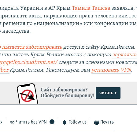
зидента Украины в АР Крым
Тамила Ташева
заявляла,
признавать акты, нарушающие права человека или гос
я решения по «национализации» или конфискации им
 наследства.
 пытается заблокировать
доступ к сайту Крым.Реалии.
венно читать Крым.Реалии можно с помощью
зеркально
rgqvtlhz.cloudfront.net/
следите за основными новостя
iber
Крым.Реалии. Рекомендуем вам
установить
VPN
.
Сайт заблокирован?
читать >
Обойдите блокировку!
ся
Читать без VPN
Follow us
Печать