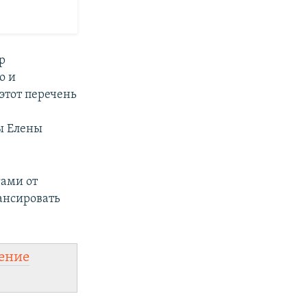
р
о и
этот перечень
ы Елены
гами от
ансировать
ение