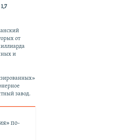
1,7
канский
торых от
миллиарда
нных и
лизированных»
ионерное
тный завод.
ия» по-