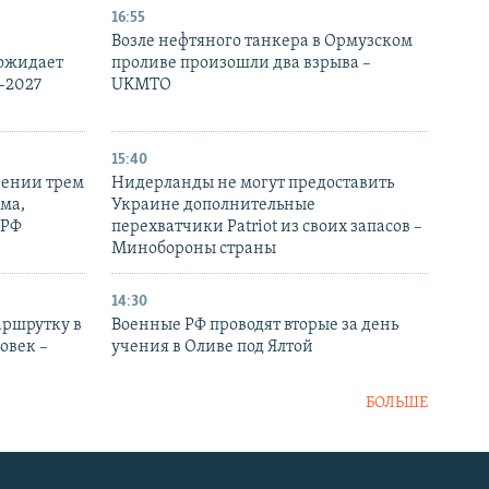
16:55
Возле нефтяного танкера в Ормузском
 ожидает
проливе произошли два взрыва –
-2027
UKMTO
15:40
рении трем
Нидерланды не могут предоставить
ма,
Украине дополнительные
 РФ
перехватчики Patriot из своих запасов –
Минобороны страны
14:30
аршрутку в
Военные РФ проводят вторые за день
овек –
учения в Оливе под Ялтой
БОЛЬШЕ