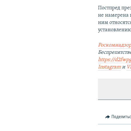
Постпред пре
не намерена 
ним относятс
установлению
Роскомнадзор
Беспрепятст
https://d2fwpg
Instagram
и
V
Поделить