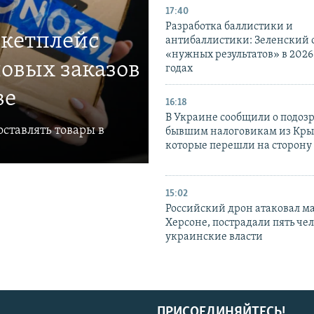
17:40
Разработка баллистики и
ркетплейс
антибаллистики: Зеленский
«нужных результатов» в 2026
овых заказов
годах
ве
16:18
В Украине сообщили о подоз
ставлять товары в
бывшим налоговикам из Кры
которые перешли на сторону
15:02
Российский дрон атаковал м
Херсоне, пострадали пять чел
украинские власти
ПРИСОЕДИНЯЙТЕСЬ!