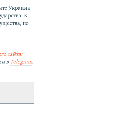
 что Украина
ударства. К
ущества, по
го сайта:
ми в
Telegram
,