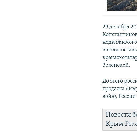
29 декабря 2
Константинов
недвижимого 
вошли активы
крымскотатар
Зеленской.
До этого рос
продажи «им
войну России
Новости б
Крым.Реа