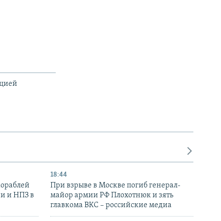
ацией
18:44
кораблей
При взрыве в Москве погиб генерал-
и и НПЗ в
майор армии РФ Плохотнюк и зять
главкома ВКС – российские медиа