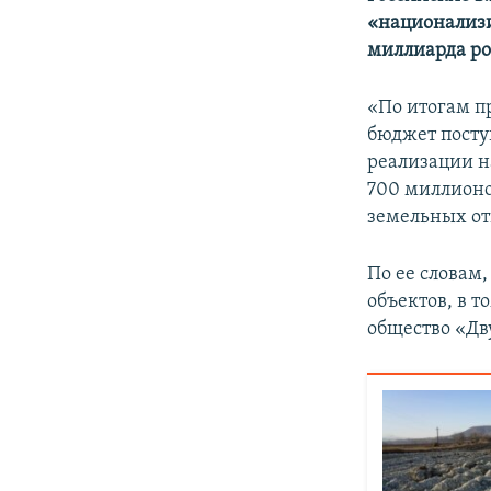
ПОБЕДИТЕЛЕЙ НЕ СУДЯТ?
«национализи
КРЫМ.НЕПОКОРЕННЫЙ
миллиарда ро
ELIFBE
«По итогам п
УКРАИНСКАЯ ПРОБЛЕМА КРЫМА
бюджет посту
реализации н
700 миллионо
земельных о
По ее словам
объектов, в 
общество «Дв