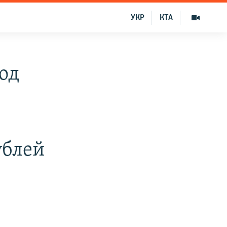
УКР
КТА
год
ублей