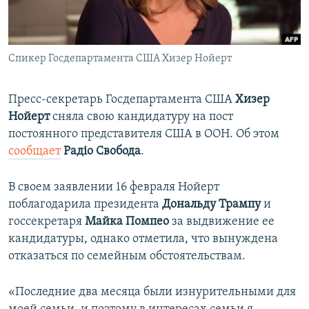
ПРИСОЕДИНЯЙТЕСЬ!
ПОБЕДИТЕЛЕЙ НЕ СУДЯТ?
КРЫМ.НЕПОКОРЕННЫЙ
Спикер Госдепартамента США Хизер Нойерт
ELIFBE
УКРАИНСКАЯ ПРОБЛЕМА КРЫМА
Пресс-секретарь Госдепартамента США
Хизер
Все сайты RFE/RL
Нойерт​
сняла свою кандидатуру на пост
постоянного представителя США в ООН. Об этом
сообщает
Радіо Свобода
.
В своем заявлении 16 февраля Нойерт
поблагодарила президента
Дональду Трампу
и
госсекретаря
Майка Помпео
за выдвижение ее
кандидатуры, однако отметила, что вынуждена
отказаться по семейным обстоятельствам.
«Последние два месяца были изнурительными для