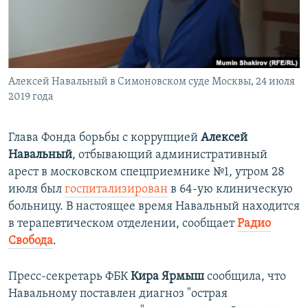
ПРИСОЕДИНЯЙТЕСЬ!
ПОБЕДИТЕЛЕЙ НЕ СУДЯТ?
КРЫМ.НЕПОКОРЕННЫЙ
ELIFBE
Алексей Навальный в Симоновском суде Москвы, 24 июля
УКРАИНСКАЯ ПРОБЛЕМА КРЫМА
2019 года
Все сайты RFE/RL
Глава Фонда борьбы с коррупцией
Алексей
Навальный
, отбывающий административный
арест в московском спецприемнике №1, утром 28
июля был
госпитализирован
в 64-ую клиническую
больницу. В настоящее время Навальный находится
в терапевтическом отделении, сообщает
Радио
Свобода
.
Пресс-секретарь ФБК
Кира Ярмыш
сообщила, что
Навальному поставлен диагноз "острая