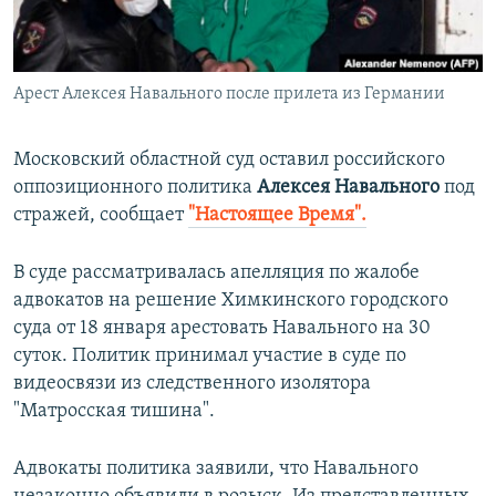
ПРИСОЕДИНЯЙТЕСЬ!
ПОБЕДИТЕЛЕЙ НЕ СУДЯТ?
КРЫМ.НЕПОКОРЕННЫЙ
Арест Алексея Навального после прилета из Германии
ELIFBE
УКРАИНСКАЯ ПРОБЛЕМА КРЫМА
Московский областной суд оставил российского
Все сайты RFE/RL
оппозиционного политика
Алексея Навального
под
стражей, сообщает
"Настоящее Время".
В суде рассматривалась апелляция по жалобе
адвокатов на решение Химкинского городского
суда от 18 января арестовать Навального на 30
суток. Политик принимал участие в суде по
видеосвязи из следственного изолятора
"Матросская тишина".
Адвокаты политика заявили, что Навального