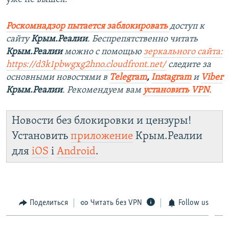
Роскомнадзор пытается заблокировать
доступ к
сайту
Крым.Реалии
. Беспрепятственно читать
Крым.Реалии
можно с помощью
зеркального сайта:
https://d3k1pbwgxg2hno.cloudfront.net/
следите за
основными новостями в
Telegram
,
Instagram
и
Viber
Крым.Реалии
. Рекомендуем вам
установить VPN
.
Новости без блокировки и цензуры!
Установить
приложение
Крым.Реалии
для
iOS
і
Android
.
Поделиться
Читать без VPN
Follow us