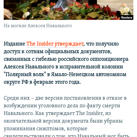
ПРИСОЕДИНЯЙТЕСЬ!
ПОБЕДИТЕЛЕЙ НЕ СУДЯТ?
КРЫМ.НЕПОКОРЕННЫЙ
На могиле Алексея Навального
ELIFBE
УКРАИНСКАЯ ПРОБЛЕМА КРЫМА
Издание
The Insider утверждает
, что получило
Все сайты RFE/RL
доступ к сотням официальных документов,
связанных с гибелью российского оппозиционера
Алексея Навального в исправительной колонии
"Полярный волк" в Ямало-Ненецком автономном
округе РФ в феврале этого года.
Среди них – две версии постановления в отказе в
возбуждении уголовного дела по факту смерти
Навального. Как утверждает The Insider, из
окончательной версии документа были убраны
упоминания симптомов, которые
свидетельствовали о том, что Навальный мог быть