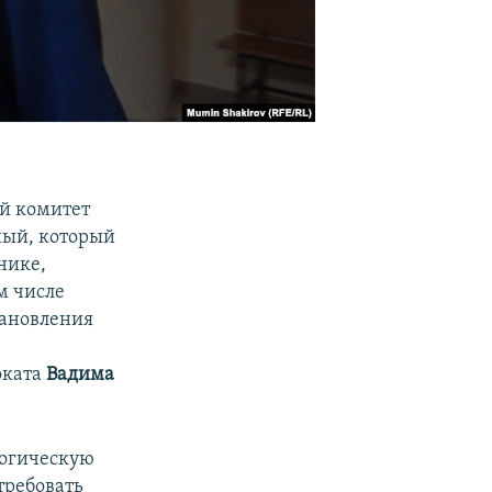
й комитет
ный, который
нике,
ом числе
тановления
оката
Вадима
логическую
требовать