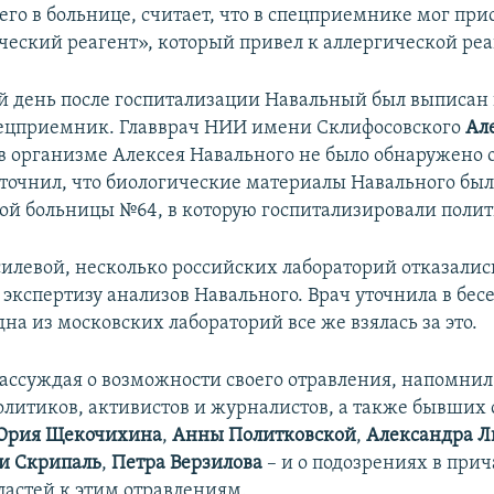
го в больнице, считает, что в спецприемнике мог при
еский реагент», который привел к аллергической ре
 день после госпитализации Навальный был выписан 
пецприемник. Главврач НИИ имени Склифосовского
Ал
 в организме Алексея Навального не было обнаружено
уточнил, что биологические материалы Навального бы
ой больницы №64, в которую госпитализировали полит
силевой, несколько российских лабораторий отказалис
экспертизу анализов Навального. Врач уточнила в бес
дна из московских лабораторий все же взялась за это.
ассуждая о возможности своего отравления, напомнил 
олитиков, активистов и журналистов, а также бывших
Юрия Щекочихина
,
Анны Политковской
,
Александра Л
и Скрипаль
,
Петра Верзилова
– и о подозрениях в при
ластей к этим отравлениям.