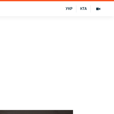
УКР
КТА