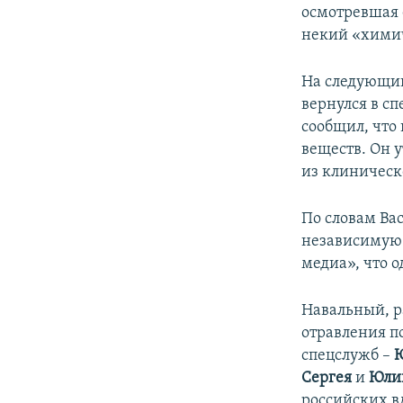
осмотревшая е
некий «химич
На следующий
вернулся в с
сообщил, что
веществ. Он 
из клиническ
По словам Ва
независимую 
медиа», что о
Навальный, р
отравления п
спецслужб –
Сергея
и
Юли
российских в