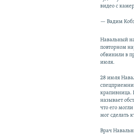
видео с каме
— Вадим Кобз
Навальный на
повторном на
обвинили в п
июля.
28 июля Нава
спецприемник
крапивница. 
называет обс
что его могли
мог сделать к
Врач Наваль