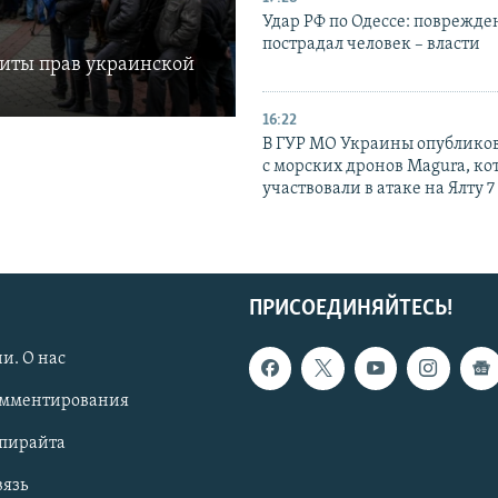
Удар РФ по Одессе: поврежде
пострадал человек – власти
щиты прав украинской
16:22
В ГУР МО Украины опублико
с морских дронов Magura, ко
участвовали в атаке на Ялту 7
ПРИСОЕДИНЯЙТЕСЬ!
и. О нас
омментирования
опирайта
вязь