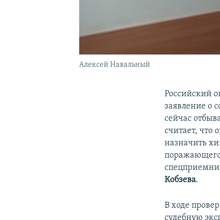
Алексей Навальный
Российский 
заявление о 
сейчас отбыв
считает, что 
назначить хи
поражающего 
спецприемник
Кобзева
.
В ходе прове
судебную экс