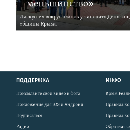
– меньшинство»
Дискуссия вокруг планов установить День за
общины Крыма
ПОДДЕРЖКА
ИНФО
Українською
Присылайте свои видео и фото
Крым.Реали
Qırımtatar
Приложение для iOS и Андроид
Правила к
Подписаться
Правила к
ПРИСОЕДИНЯЙТЕСЬ!
Радио
Обратная с