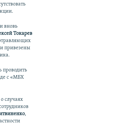
сутствовать
акции.
и вновь
ексей Токарев
 отравляющих
ли привезены
ика.
ь проводить
еде с «МБХ
о случаях
 сотрудников
итвиненко
,
частности