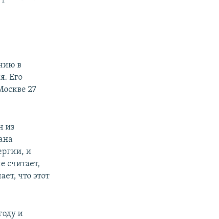
нию в
я. Его
Москве 27
н из
ана
ергии, и
е считает,
ет, что этот
году и