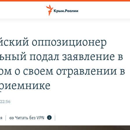
йский оппозиционер
ьный подал заявление в
ом о своем отравлении в
риемнике
 22:56
ся
Читать без VPN