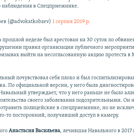
р наблюдения в Спецприемнике.
ев (@advokatkobzev)
1 серпня 2019 р.
 прошлой неделе был арестован на 30 суток по обвине
рушении правил организации публичного мероприяти
ризывах выйти на несогласованную акцию протеста в 
льный почувствовал себя плохо и был госпитализирова
а. По официальной версии, у него была диагностиров
Навальный утверждает, что у него раньше не было алл
тоятельства своего заболевания подозрительными. Он н
 отравить полицейские в спецприемнике, но не исключа
то-то посторонний, получивший доступ в камеру.
ного
Анастасия Васильева
, лечившая Навального в 2017 