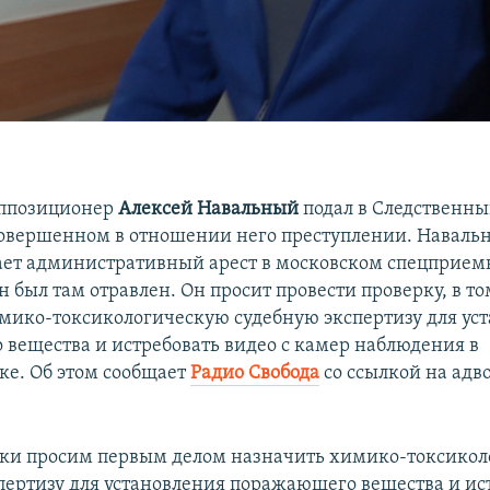
оппозиционер
Алексей Навальный
подал в Следственны
совершенном в отношении него преступлении. Наваль
ает административный арест в московском спецприем
он был там отравлен. Он просит провести проверку, в т
мико-токсикологическую судебную экспертизу для ус
вещества и истребовать видео с камер наблюдения в
е. Об этом сообщает
Радио Свобода
со ссылкой на адв
рки просим первым делом назначить химико-токсико
пертизу для установления поражающего вещества и ис