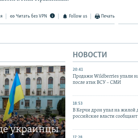
ся
Читать без VPN
Follow us
Печать
НОВОСТИ
20:41
Продажи Wildberries упали н
после атак ВСУ – СМИ
18:53
В Керчи дрон упал на жилой 
российские власти сообщают
где украинцы
17:28