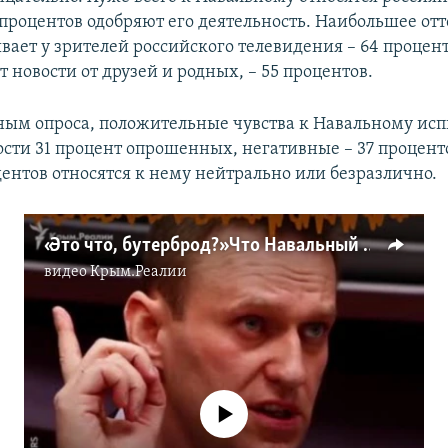
2 процентов одобряют его деятельность. Наибольшее о
ает у зрителей российского телевидения – 64 процент
ет новости от друзей и родных, – 55 процентов.
ным опроса, положительные чувства к Навальному исп
сти 31 процент опрошенных, негативные – 37 процент
дентов относятся к нему нейтрально или безразлично.
«Это что, бутерброд?» Что Навальный говорил о Крыме (видео)
видео
Крым.Реалии
No media source currently available