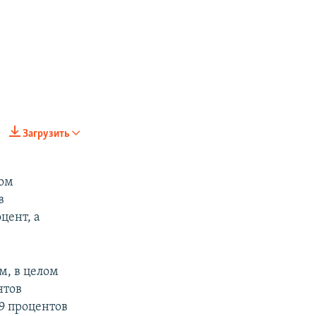
Загрузить
сом
в
цент, а
м, в целом
px
px
width
height
нтов
9 процентов