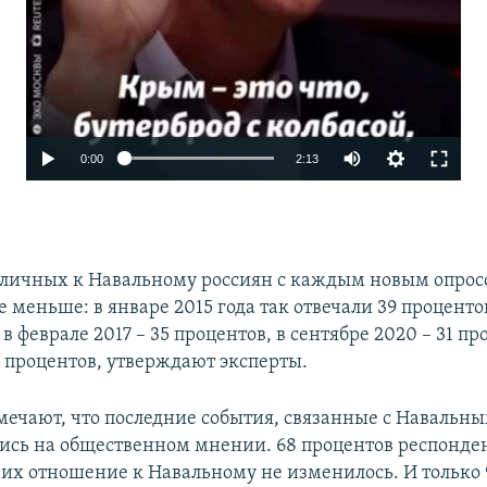
Auto
0:00
2:13
240p
360p
480p
зличных к Навальному россиян с каждым новым опро
е меньше: в январе 2015 года так отвечали 39 проценто
720p
 феврале 2017 – 35 процентов, в сентябре 2020 – 31 про
1080p
Auto
240p
360p
480p
9 процентов, утверждают эксперты.
720p
1080p
мечают, что последние события, связанные с Навальны
лись на общественном мнении. 68 процентов респонде
о их отношение к Навальному не изменилось. И только 