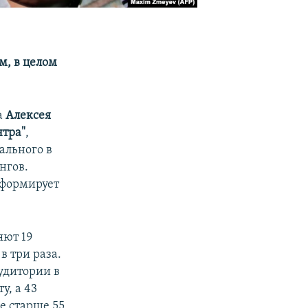
м, в целом
а
Алексея
нтра"
,
ального в
нгов.
нформирует
яют 19
в три раза.
удитории в
у, а 43
е старше 55