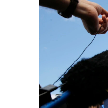
ПОБЕДИТЕЛЕЙ НЕ СУДЯТ?
КРЫМ.НЕПОКОРЕННЫЙ
ELIFBE
УКРАИНСКАЯ ПРОБЛЕМА КРЫМА