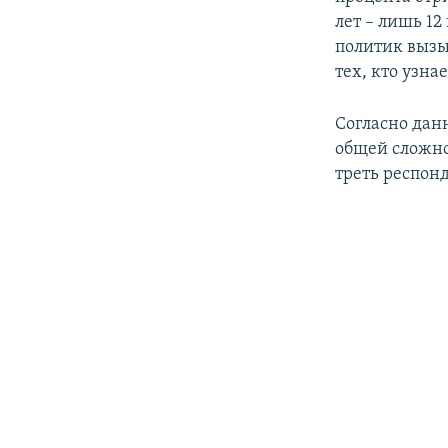
лет – лишь 1
политик вызыв
тех, кто узна
Согласно дан
общей сложно
треть респон