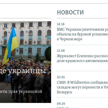
НОВОСТИ
14:18
ВМС Украины уничтожили р
объекты на буровой установ
в Черном море
12:08
Журналист Есипенко рассказ
деле крымского автомехани
где украинцы
10:45
СМИ: В Wildberries сообщили,
складов могут перенести в У
щиты прав украинской
Беларусь
09:29