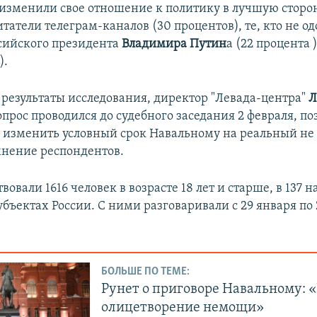
зменили свое отношение к политику в лучшую сторон
итатели телеграм-каналов (30 процентов), те, кто не о
сийского президента
Владимира Путин
а (22 процента 
).
результаты исследования, директор "Левада-центра"
Л
опрос проводился до судебного заседания 2 февраля, по
 изменить условный срок Навальному на реальный не 
мнение респондентов.
твовали 1616 человек в возрасте 18 лет и старше, в 137
убъектах России. С ними разговаривали с 29 января по
БОЛЬШЕ ПО ТЕМЕ:
Рунет о приговоре Навальному: 
олицетворение немощи»