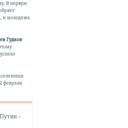
у. В первую
добряет
), и молодежь
ев Гудков
этому
успело
 населенных
 2 февраля
«Путин –