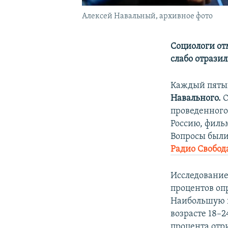
Алексей Навальный, архивное фото
Социологи от
слабо отрази
Каждый пятый
Навального.
О
проведенного
Россию, филь
Вопросы были
Радио Свобод
Исследование
процентов опр
Наибольшую п
возрасте 18–2
процента отр