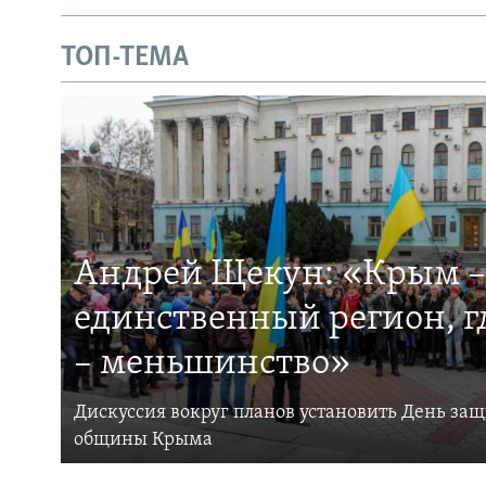
ТОП-ТЕМА
Андрей Щекун: «Крым –
единственный регион, 
– меньшинство»
Дискуссия вокруг планов установить День за
общины Крыма