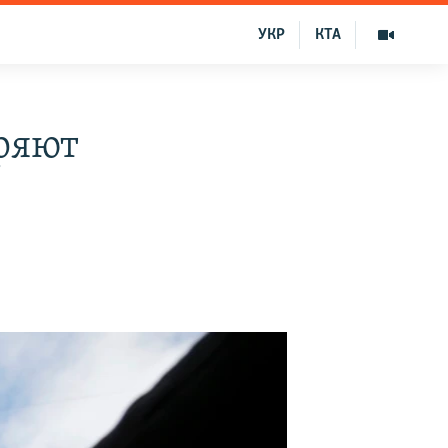
УКР
КТА
ряют