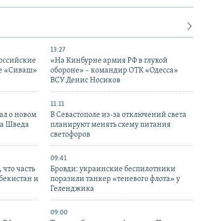
13:27
оссийские
«На Кинбурне армия РФ в глухой
ке «Сиваш»
обороне» – командир ОТК «Одесса»
ВСУ Денис Носиков
11:11
ал о новом
В Севастополе из-за отключений света
ка Шведа
планируют менять схему питания
светофоров
09:41
 что часть
Бровди: украинские беспилотники
збекистан и
поразили танкер «теневого флота» у
Геленджика
09:00