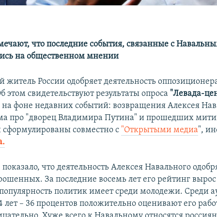
мечают, что последние события, связанные с Навальны
лись на общественном мнении
 житель России одобряет деятельность оппозиционер
б этом свидетельствуют результаты опроса
"Левада-це
 на фоне недавних событий: возвращения Алексея Нав
ма про "дворец Владимира Путина" и прошедших мити
 сформулированы совместно с
"Открытыми медиа
", и
а.
 показало, что деятельность Алексея Навального одобр
ошенных. За последние восемь лет его рейтинг вырос 
опулярность политик имеет среди молодежи. Среди а
4 лет – 36 процентов положительно оценивают его работ
ицательно. Хуже всего к Навальному относятся россиян