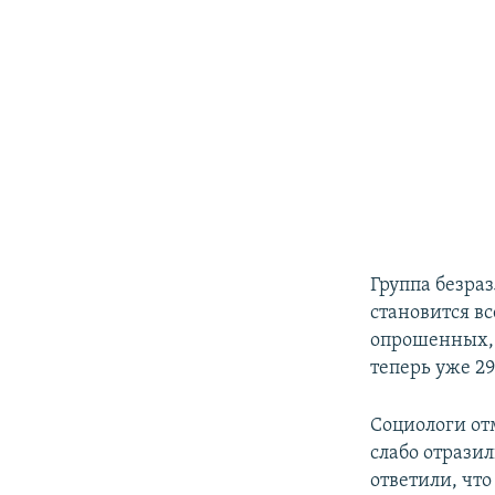
Группа безра
становится вс
опрошенных, в
теперь уже 2
Социологи от
слабо отрази
ответили, чт