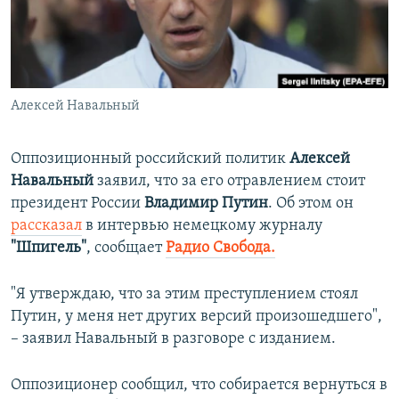
ПРИСОЕДИНЯЙТЕСЬ!
ПОБЕДИТЕЛЕЙ НЕ СУДЯТ?
КРЫМ.НЕПОКОРЕННЫЙ
ELIFBE
Алексей Навальный
УКРАИНСКАЯ ПРОБЛЕМА КРЫМА
Все сайты RFE/RL
Оппозиционный российский политик
Алексей
Навальный
заявил, что за его отравлением стоит
президент России
Владимир Путин
. Об этом он
рассказал
в интервью немецкому журналу
"Шпигель"
, сообщает
Радио Свобода.
"Я утверждаю, что за этим преступлением стоял
Путин, у меня нет других версий произошедшего",
– заявил Навальный в разговоре с изданием.
Оппозиционер сообщил, что собирается вернуться в