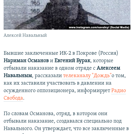
ПРИСОЕДИНЯЙТЕСЬ!
ПОБЕДИТЕЛЕЙ НЕ СУДЯТ?
КРЫМ.НЕПОКОРЕННЫЙ
ELIFBE
Алексей Навальный
УКРАИНСКАЯ ПРОБЛЕМА КРЫМА
Все сайты RFE/RL
Бывшие заключенные ИК-2 в Покрове (Россия)
Нариман Османов
и
Евгений Бурак
, которые
отбывали наказание в одном отряде с
Алексеем
Навальным
, рассказали
телеканалу "Дождь"
о том,
как их заставили участвовать в давлении на
осужденного оппозиционера, информирует
Радио
Свобода
.
По словам Османова, отряд, в котором они
отбывали наказание, создавался специально под
Навального. Он утверждает, что все заключенные в