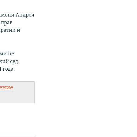
имени Андрея
 прав
кратии и
ный не
кий суд
 года.
ение