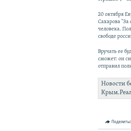
20 октября Е
Сахарова "За 
человека. По
свободе росси
Вручать ее бу
сможет: он с
отправил поли
Новости б
Крым.Реа
Поделить