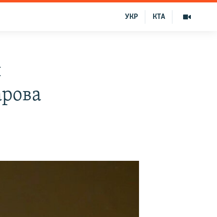
УКР
КТА
л
арова