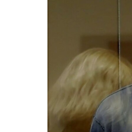
ПОБЕДИТЕЛЕЙ НЕ СУДЯТ?
КРЫМ.НЕПОКОРЕННЫЙ
ELIFBE
УКРАИНСКАЯ ПРОБЛЕМА КРЫМА