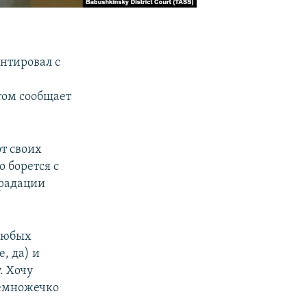
нтировал с
,
этом сообщает
от своих
о борется с
градации
 любых
, да) и
. Хочу
немножечко