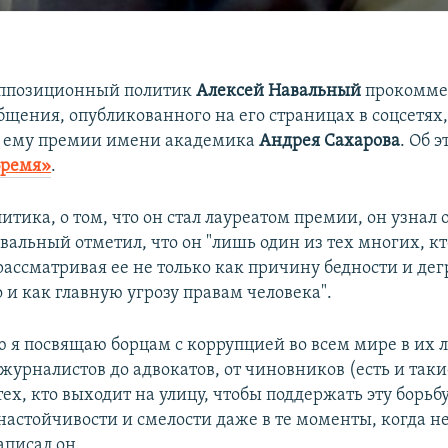
оппозиционный политик
Алексей Навальный
прокомме
щения, опубликованного на его страницах в соцсетях
 ему премии имени академика
Андрея Сахарова
. Об 
Время»
.
итика, о том, что он стал лауреатом премии, он узнал 
вальный отметил, что он "лишь один из тех многих, кт
рассматривая ее не только как причину бедности и де
о и как главную угрозу правам человека".
 я посвящаю борцам с коррупцией во всем мире в их
 журналистов до адвокатов, от чиновников (есть и такие
тех, кто выходит на улицу, чтобы поддержать эту борьбу
настойчивости и смелости даже в те моменты, когда 
аписал он.