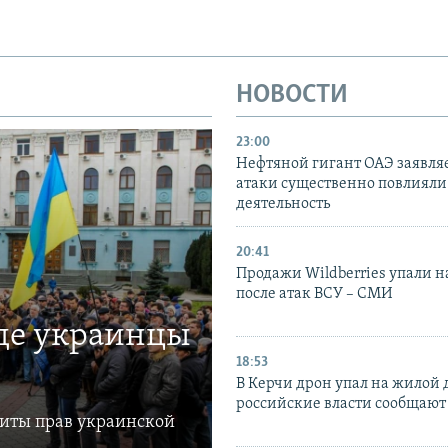
НОВОСТИ
23:00
Нефтяной гигант ОАЭ заявляе
атаки существенно повлияли 
деятельность
20:41
Продажи Wildberries упали н
после атак ВСУ – СМИ
где украинцы
18:53
В Керчи дрон упал на жилой 
российские власти сообщают
щиты прав украинской