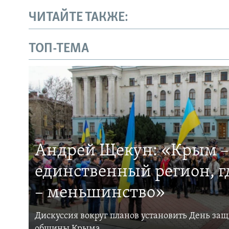
ЧИТАЙТЕ ТАКЖЕ:
ТОП-ТЕМА
Андрей Щекун: «Крым –
единственный регион, 
– меньшинство»
Дискуссия вокруг планов установить День за
общины Крыма