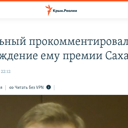
ьный прокомментирова
ждение ему премии Сах
 22:12
ся
Читать без VPN