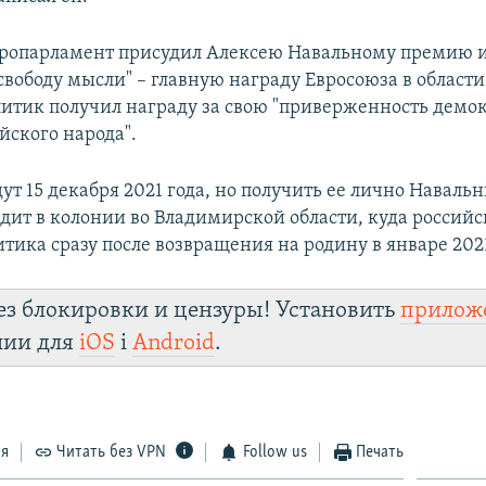
вропарламент присудил Алексею Навальному премию 
свободу мысли" – главную награду Евросоюза в области
литик получил награду за свою "приверженность демо
йского народа".
дут 15 декабря 2021 года, но получить ее лично Наваль
идит в колонии во Владимирской области, куда российс
тика сразу после возвращения на родину в январе 2021
ез блокировки и цензуры! Установить
прилож
лии для
iOS
і
Android
.
ся
Читать без VPN
Follow us
Печать