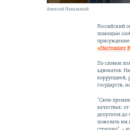
Алексей Навальный
Российский 
помощью сооб
присуждение
«Настоящее 
По словам пол
адвокатов. На
коррупцией, 
государств, н
"Свою премию
качествах: от
депутатов до 
пожелать им 
страшно", – н