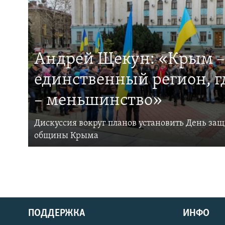
Андрей Щекун: «Крым –
единственный регион, 
– меньшинство»
Дискуссия вокруг планов установить День за
общины Крыма
ПОДДЕРЖКА
ИНФО