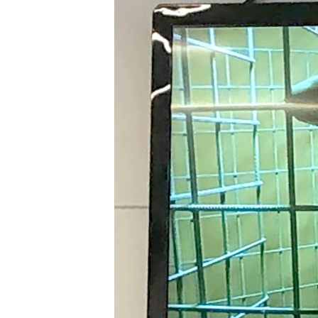
ПОБЕДИТЕЛЕЙ НЕ СУДЯТ?
КРЫМ.НЕПОКОРЕННЫЙ
ELIFBE
УКРАИНСКАЯ ПРОБЛЕМА КРЫМА