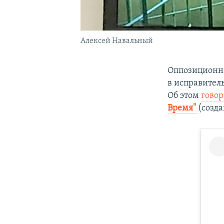
Алексей Навальный
Оппозиционн
в исправител
Об этом
говор
Время" ​
(созда