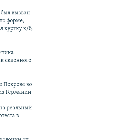
 был вызван
по форме,
л куртку х/б,
итика
ак склонного
е Покрове во
 из Германии
 на реальный
отеста в
 колонии он