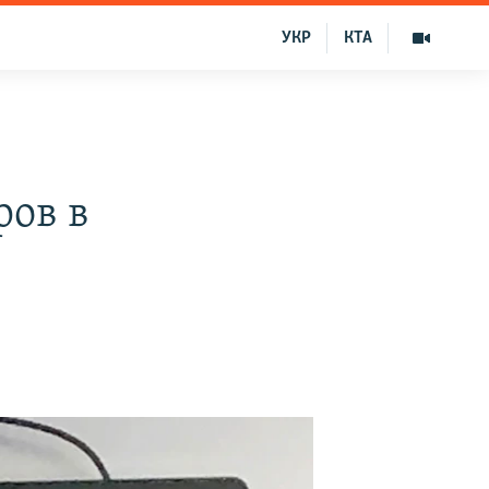
УКР
КТА
ров в