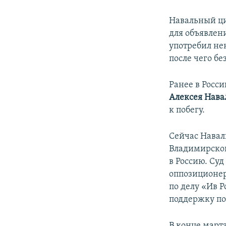
Навальный ци
для объявлен
употребил нек
после чего б
Ранее в Росс
Алексея Нава
к побегу.
Сейчас Навал
Владимирской
в Россию. Суд
оппозиционер
по делу «Ив Р
поддержку по
В конце март