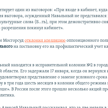
тирует один из выговоров: «При входе в кабинет, куда
ия выговора, осужденный Навальный не представился 
ультурные слова (Б…ть), при этом демонстративно сня
ез разрешения покинул кабинет».
ии Мосгорсуд
отклонил апелляцию
оппозиционного пол
льного
на постановку его на профилактический учет к
ьный находится в исправительной колонии №2 в город
 области. Его задержали 17 января, когда он вернулся
 удовлетворил представление о замене условного срока
у в три года шесть месяцев в колонии общего режима
оше». В России после этого прошло несколько акций пр
литика.
а Алексей Навальный рассказывал, что за две недели в