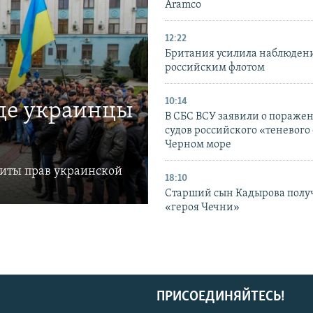
Aramco
12:22
Британия усилила наблюдени
российским флотом
10:14
где украинцы
В СБС ВСУ заявили о пораже
судов российского «теневого 
Черном море
щиты прав украинской
18:10
Старший сын Кадырова полу
«героя Чечни»
ПРИСОЕДИНЯЙТЕСЬ!