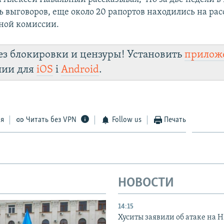
ь выговоров, еще около 20 рапортов находились на ра
ной комиссии.
ез блокировки и цензуры! Установить
прилож
лии для
iOS
і
Android
.
ся
Читать без VPN
Follow us
Печать
НОВОСТИ
14:15
Хуситы заявили об атаке на 