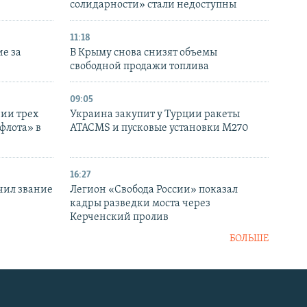
солидарности» стали недоступны
11:18
е за
В Крыму снова снизят объемы
свободной продажи топлива
09:05
нии трех
Украина закупит у Турции ракеты
флота» в
ATACMS и пусковые установки M270
16:27
чил звание
Легион «Свобода России» показал
кадры разведки моста через
Керченский пролив
БОЛЬШЕ