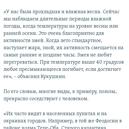
ПРИСОЕДИНЯЙТЕСЬ!
ПОБЕДИТЕЛЕЙ НЕ СУДЯТ?
«У нас была прохладная и влажная весна. Сейчас
КРЫМ.НЕПОКОРЕННЫЙ
мы наблюдаем длительные периоды влажной
погоды, когда температуры на уровне весны или
ELIFBE
ранней осени. Это очень благоприятно для
УКРАИНСКАЯ ПРОБЛЕМА КРЫМА
активности змей. Когда лето стандартное,
Все сайты RFE/RL
наступает жара, зной, их активность смещается на
самые ранние и поздние часы. Змея не любит
перегреваться. При температуре выше 40 градусов
любое пресмыкающееся погибает, если достигнет
ее», – объяснил Кукушкин.
По его словам, многие виды, к примеру, полозы,
прекрасно соседствуют с человеком.
«Их часто видят в населенных пунктах и на
окраинах городов. Например, в той же Феодосии в
районе холма Тепе-Оба, Старого карантина,