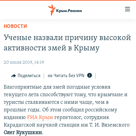
Доступность
ссылки
Вернуться
НОВОСТИ
к
НОВОСТИ
Ученые назвали причину высокой
основному
СПЕЦПРОЕКТЫ
содержанию
активности змей в Крыму
ВОДА
Вернутся
ГРУЗ 200
к
20 июля 2019, 14:19
ИСТОРИЯ
КАРТА ВОЕННЫХ ОБЪЕКТОВ КРЫМА
главной
ЕЩЕ
Поделиться
Читать без VPN
11 ЛЕТ ОККУПАЦИИ КРЫМА. 11 ИСТОРИЙ СОПРОТИВЛЕНИЯ
навигации
Вернутся
РАДІО СВОБОДА
Благоприятные для змей погодные условия
ИНТЕРАКТИВ
к
текущего лета способствуют тому, что крымчане и
КАК ОБОЙТИ БЛОКИРОВКУ
ИНФОГРАФИКА
поиску
туристы сталкиваются с ними чаще, чем в
ТЕЛЕПРОЕКТ КРЫМ.РЕАЛИИ
прошлые годы. Об этом сообщил российскому
Українською
изданию
РИА Крым
герпетолог, сотрудник
СОВЕТЫ ПРАВОЗАЩИТНИКОВ
Qırımtatar
Карадагской научной станции им Т. И. Вяземского
ПРОПАВШИЕ БЕЗ ВЕСТИ
Олег Кукушкин
.