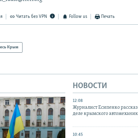
ся
Читать без VPN
Follow us
Печать
есь Крым
НОВОСТИ
12:08
Журналист Есипенко рассказ
деле крымского автомехани
10:45