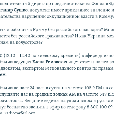
сполнительный директор представительства Фонда «Ві
ксандр Сушко
, документ имеет прикладное значение и
зательства нарушений оккупационной власти в Крыму
ть и работать в Крыму без российского паспорта? Мно
ются без российского гражданства? И как Украина мо
нам на полуострове?
:40 (12:10 – 12:40 по киевскому времени) в эфире дневн
Реалии
ведущая
Елена Ремовская
ищет ответы на эти в
двокатом, экспертом Регионального центра по правам
цем
.
Реалии
вещает 24 часа в сутки на частоте 105.9 FM на 
слушайте нас на средних волнах АМ на частоте 549 кГц
олуострова. Вещание ведется на украинском и русском
т бесплатно звонить в эфир по телефону 8 800 100 69 
m_radio@rferl.org