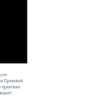
ксте
ми Правовой
о практика
ождает