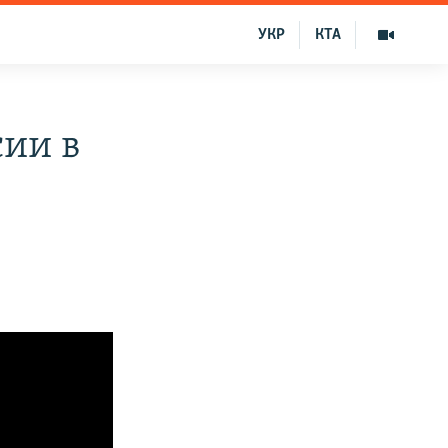
УКР
КТА
сии в