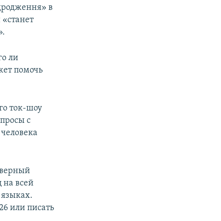
дродження» в
 «станет
».
го ли
жет помочь
ого ток-шоу
опросы с
 человека
северный
 на всей
 языках.
26 или писать