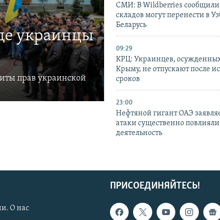
СМИ: В Wildberries сообщили,
складов могут перенести в У
Беларусь
где украинцы
09:29
КРЦ: Украинцев, осужденных
Крыму, не отпускают после и
щиты прав украинской
сроков
23:00
Нефтяной гигант ОАЭ заявляе
атаки существенно повлияли 
деятельность
ПРИСОЕДИНЯЙТЕСЬ!
и. О нас