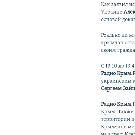
Как заявил и
Украине
Але
основой дока
Реально ли жи
крымчан оста
своим гражда
С 13:10 до 13
Радио Крым.
украинским а
Сергеем Зай
Радио Крым.
Крым. Также 
территории п
Крымчане могу
на адрес: Kry