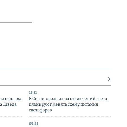
11:11
ал о новом
В Севастополе из-за отключений света
ка Шведа
планируют менять схему питания
светофоров
09:41