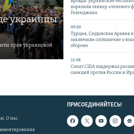
Бровди: украинские беспил
поразили танкер «теневого ф
Геленджика
где украинцы
09:00
Турция, Саудовская Аравия 
заключили соглашение о вз
щиты прав украинской
обороне
22:08
Сенат США поддержал расш
санкций против России и Ир
ПРИСОЕДИНЯЙТЕСЬ!
и. О нас
омментирования