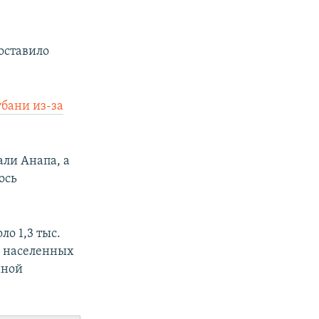
оставило
убани из-за
али Анапа, а
ось
ло 1,3 тыс.
9 населенных
йной