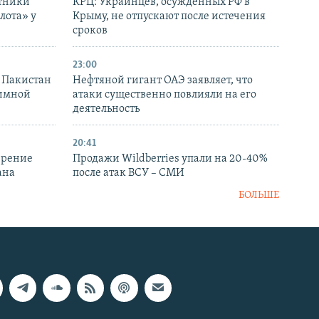
отники
КРЦ: Украинцев, осужденных РФ в
лота» у
Крыму, не отпускают после истечения
сроков
23:00
и Пакистан
Нефтяной гигант ОАЭ заявляет, что
аимной
атаки существенно повлияли на его
деятельность
20:41
ирение
Продажи Wildberries упали на 20-40%
ана
после атак ВСУ – СМИ
БОЛЬШЕ