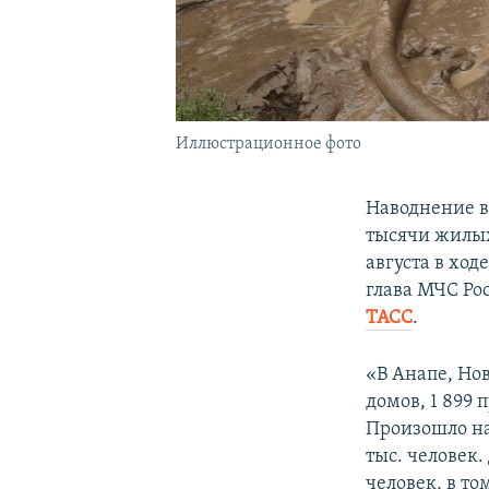
Иллюстрационное фото
Наводнение в
тысячи жилых 
августа в хо
глава МЧС Ро
ТАСС
.
«В Анапе, Но
домов, 1 899
Произошло на
тыс. человек
человек, в то