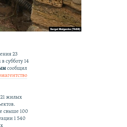
ения 23
в субботу 14
ным
сообщил
магентство
421 жилых
ъектов.
е свыше 100
уации 1 540
ах