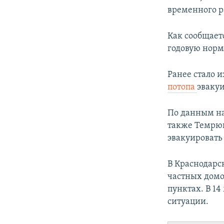
временного р
Как сообщает
годовую норм
Ранее стало и
потопа
эвакуи
По данным на 
также Темрю
эвакуировать
В Краснодарск
частных домо
пунктах. В 1
ситуации.