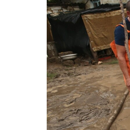
ПОБЕДИТЕЛЕЙ НЕ СУДЯТ?
КРЫМ.НЕПОКОРЕННЫЙ
ELIFBE
УКРАИНСКАЯ ПРОБЛЕМА КРЫМА