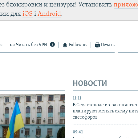
ез блокировки и цензуры! Установить
прилож
лии для
iOS
і
Android
.
ся
Читать без VPN
Follow us
Печать
НОВОСТИ
11:11
В Севастополе из-за отключе
планируют менять схему пит
светофоров
09:41