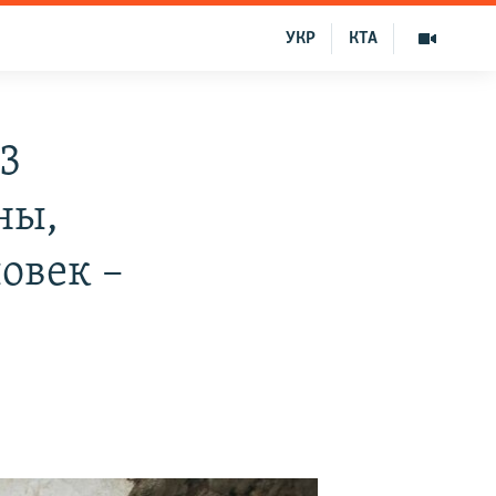
УКР
КТА
3
ны,
овек –