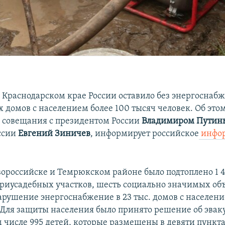
 Краснодарском крае России оставило без энергоснабж
домов с населением более 100 тысяч человек. Об этом 
де совещания с президентом России
Владимиром Пути
ссии
Евгений Зиничев
, информирует российское
инфор
вороссийске и Темрюкском районе было подтоплено 1 
 приусадебных участков, шесть социально значимых об
рушение энергоснабжение в 23 тыс. домов с населени
. Для защиты населения было принято решение об эвак
м числе 995 детей, которые размещены в девяти пункт