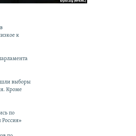
в
лизкое к
 парламента
рошли выборы
ля. Кроме
ись по
 Россия»
ов по