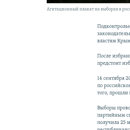
Агитационный плакат на выборах в рос
Подконтрольн
законодательн
властям Кры
После избран
предстоит из
14 сентября 
по российско
того, прошли
Выборы прово
партийным сп
получила 25 
республиканс