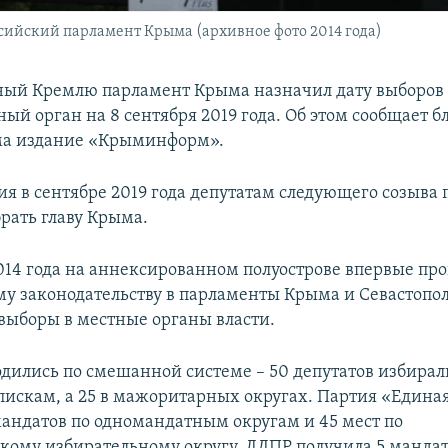
сийский парламент Крыма (архивное фото 2014 года)
ый Кремлю парламент Крыма назначил дату выборов 
ый орган на 8 сентября 2019 года. Об этом сообщает б
ма издание «Крыминформ».
ия в сентябре 2019 года депутатам следующего созыва
брать главу Крыма.
2014 года на аннексированном полуострове впервые п
му законодательству в парламенты Крыма и Севастопо
 выборы в местные органы власти.
дились по смешанной системе – 50 депутатов избирал
искам, а 25 в мажоритарных округах. Партия «Единая
мандатов по одномандатным округам и 45 мест по
кому избирательному округу. ЛДПР получила 5 мандат