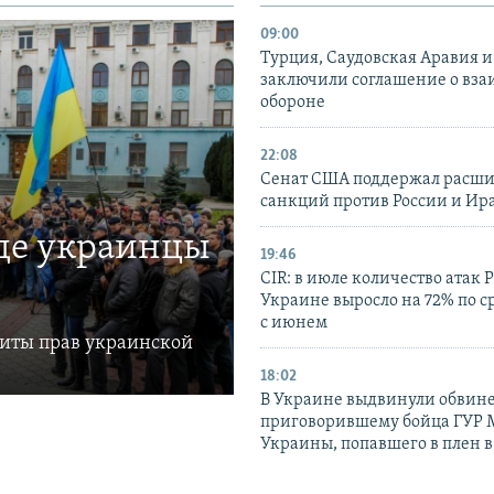
09:00
Турция, Саудовская Аравия 
заключили соглашение о вз
обороне
22:08
Сенат США поддержал расш
санкций против России и Ир
где украинцы
19:46
CIR: в июле количество атак 
Украине выросло на 72% по 
с июнем
щиты прав украинской
18:02
В Украине выдвинули обвине
приговорившему бойца ГУР
Украины, попавшего в плен 