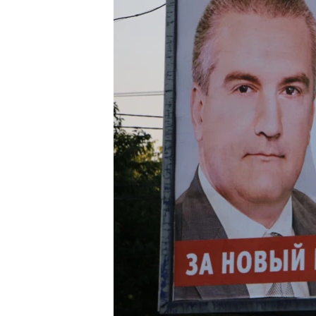
ПОБЕДИТЕЛЕЙ НЕ СУДЯТ?
КРЫМ.НЕПОКОРЕННЫЙ
ELIFBE
УКРАИНСКАЯ ПРОБЛЕМА КРЫМА