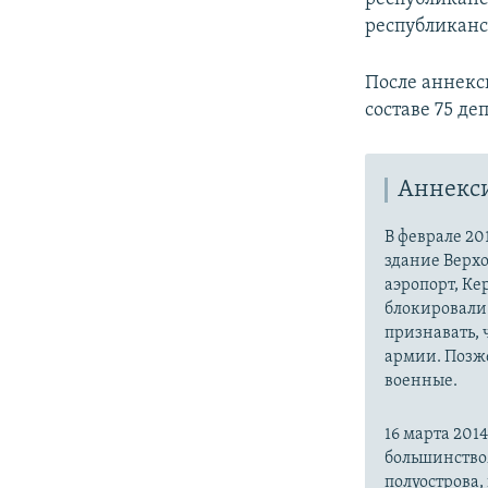
республиканс
После аннекс
составе 75 де
Аннекс
В феврале 20
здание Верх
аэропорт, Ке
блокировали 
признавать,
армии. Позже
военные.
16 марта 20
большинство
полуострова,