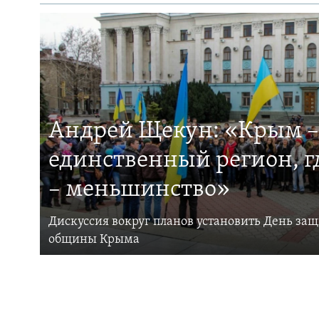
Андрей Щекун: «Крым –
единственный регион, 
– меньшинство»
Дискуссия вокруг планов установить День за
общины Крыма