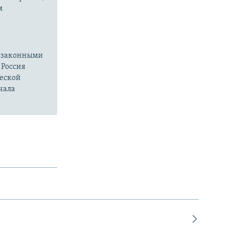
м
езаконными
 Россия
ческой
чала