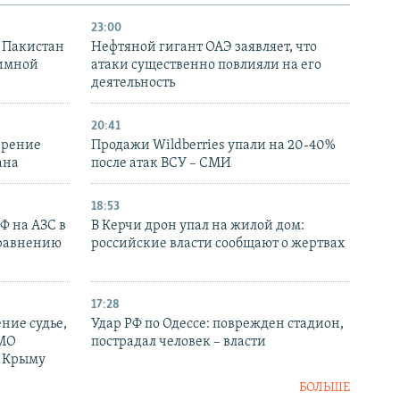
23:00
и Пакистан
Нефтяной гигант ОАЭ заявляет, что
аимной
атаки существенно повлияли на его
деятельность
20:41
ирение
Продажи Wildberries упали на 20-40%
ана
после атак ВСУ – СМИ
18:53
РФ на АЗС в
В Керчи дрон упал на жилой дом:
сравнению
российские власти сообщают о жертвах
17:28
ние судье,
Удар РФ по Одессе: поврежден стадион,
 МО
пострадал человек – власти
в Крыму
БОЛЬШЕ