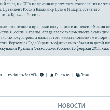
ий союз, ни США не признали результаты голосования на это
. Президент России Владимир Путин 18 марта объявил о
нии» Крыма к России.
ые организации признали оккупацию и аннексию Крыма н
йствия России. Страны Запада ввели экономические санкции.
ексию полуострова и называет это «восстановлением истори
сти». Верховная Рада Украины официально объявила датой на
купации Крыма и Севастополя Россией 20 февраля 2014 года.
ся
Читать без VPN
Follow us
Печать
НОВОСТИ