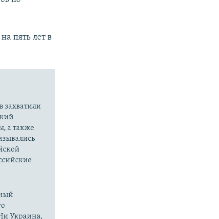
а пять лет в
в захватили
ский
ы, а также
казывались
йской
оссийские
нный
го
 Ни Украина,