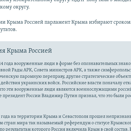
кому округу.
ии Крыма Россией парламент Крыма избирают сроком н
путатов.
ия Крыма Россией
14 года вооруженные люди в форме без опознавательных знако
овной Рады АРК, Совета министров АРК, а также симферополь
рченскую паромную переправу, другие стратегические объект
действия украинских войск. Российские власти поначалу от
 что эти вооруженные люди являются военнослужащими росси
 президент России Владимир Путин признал, что это были р
14 года на территории Крыма и Севастополя прошел непризна
м стран мира так называемый референдум о статусе Крымско
 по результатам которого Россия включила Крым в свой состав.