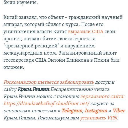
были изучены.
Китай заявлял, что объект – гражданский научный
аппарат, который сбился с курса. После его
уничтожения власти Китая
выразили США
свой
протест, назвав сбитие своего аэростата
"чрезмерной реакцией" и нарушением
международных норм. Запланированный визит
госсекретаря США Энтони Блинкена в Пекин был
отложен.
Роскомнадзор пытается заблокировать
доступ к
сайту
Крым.Реалии
.
Беспрепятственно читать
Крым.Реалии можно с помощью
зеркального сайта:
https://d15udaz6bzfxqf.cloudfront.net/
следите за
основными новостями в
Telegram
,
Instagram
и
Viber
Крым.Реалии. Рекомендуем вам
установить VPN
.