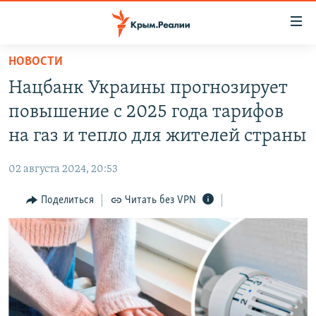
Доступность
ссылки
Вернуться
НОВОСТИ
к
НОВОСТИ
Нацбанк Украины прогнозирует
основному
СПЕЦПРОЕКТЫ
содержанию
повышение с 2025 года тарифов
ВОДА
Вернутся
ГРУЗ 200
на газ и тепло для жителей страны
к
ИСТОРИЯ
КАРТА ВОЕННЫХ ОБЪЕКТОВ КРЫМА
главной
02 августа 2024, 20:53
ЕЩЕ
11 ЛЕТ ОККУПАЦИИ КРЫМА. 11 ИСТОРИЙ СОПРОТИВЛЕНИЯ
навигации
Вернутся
Поделиться
Читать без VPN
РАДІО СВОБОДА
ИНТЕРАКТИВ
к
КАК ОБОЙТИ БЛОКИРОВКУ
ИНФОГРАФИКА
поиску
ТЕЛЕПРОЕКТ КРЫМ.РЕАЛИИ
Українською
СОВЕТЫ ПРАВОЗАЩИТНИКОВ
Qırımtatar
ПРОПАВШИЕ БЕЗ ВЕСТИ