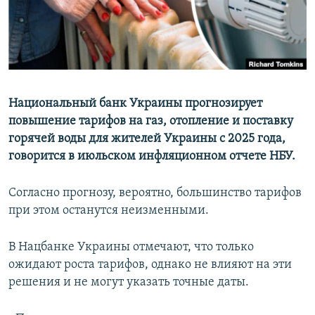
ПРИСОЕДИНЯЙТЕСЬ!
ПОБЕДИТЕЛЕЙ НЕ СУДЯТ?
КРЫМ.НЕПОКОРЕННЫЙ
ELIFBE
УКРАИНСКАЯ ПРОБЛЕМА КРЫМА
Национальный банк Украины прогнозирует
Все сайты RFE/RL
повышение тарифов на газ, отопление и поставку
горячей воды для жителей Украины с 2025 года,
говорится в июльском инфляционном отчете НБУ.
Согласно прогнозу, вероятно, большинство тарифов
при этом останутся неизменными.
В Нацбанке Украины отмечают, что только
ожидают роста тарифов, однако не влияют на эти
решения и не могут указать точные даты.