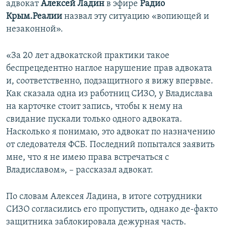
адвокат
Алексей Ладин
в эфире
Радио
ПРИСОЕДИНЯЙТЕСЬ!
ПОБЕДИТЕЛЕЙ НЕ СУДЯТ?
Крым.Реалии
назвал эту ситуацию «вопиющей и
КРЫМ.НЕПОКОРЕННЫЙ
незаконной».
ELIFBE
«За 20 лет адвокатской практики такое
УКРАИНСКАЯ ПРОБЛЕМА КРЫМА
беспрецедентно наглое нарушение прав адвоката
Все сайты RFE/RL
и, соответственно, подзащитного я вижу впервые.
Как сказала одна из работниц СИЗО, у Владислава
на карточке стоит запись, чтобы к нему на
свидание пускали только одного адвоката.
Насколько я понимаю, это адвокат по назначению
от следователя ФСБ. Последний попытался заявить
мне, что я не имею права встречаться с
Владиславом», – рассказал адвокат.
По словам Алексея Ладина, в итоге сотрудники
СИЗО согласились его пропустить, однако де-факто
защитника заблокировала дежурная часть.