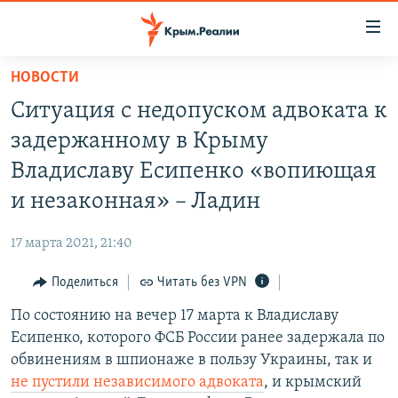
Доступность
ссылки
Вернуться
НОВОСТИ
к
НОВОСТИ
Ситуация с недопуском адвоката к
основному
СПЕЦПРОЕКТЫ
содержанию
задержанному в Крыму
ВОДА
Вернутся
ГРУЗ 200
Владиславу Есипенко «вопиющая
к
ИСТОРИЯ
КАРТА ВОЕННЫХ ОБЪЕКТОВ КРЫМА
и незаконная» – Ладин
главной
ЕЩЕ
11 ЛЕТ ОККУПАЦИИ КРЫМА. 11 ИСТОРИЙ СОПРОТИВЛЕНИЯ
навигации
17 марта 2021, 21:40
Вернутся
РАДІО СВОБОДА
ИНТЕРАКТИВ
к
Поделиться
Читать без VPN
КАК ОБОЙТИ БЛОКИРОВКУ
ИНФОГРАФИКА
поиску
По состоянию на вечер 17 марта к Владиславу
ТЕЛЕПРОЕКТ КРЫМ.РЕАЛИИ
Українською
Есипенко, которого ФСБ России ранее задержала по
СОВЕТЫ ПРАВОЗАЩИТНИКОВ
обвинениям в шпионаже в пользу Украины, так и
Qırımtatar
не пустили независимого адвоката
, и крымский
ПРОПАВШИЕ БЕЗ ВЕСТИ