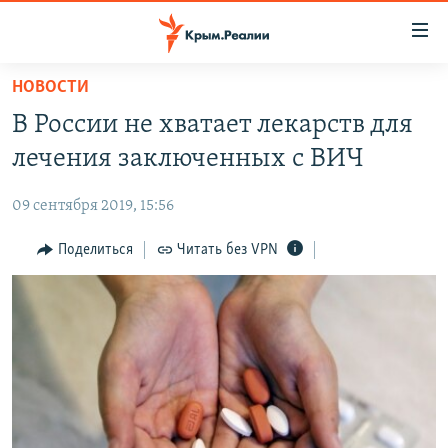
Доступность
ссылки
Вернуться
НОВОСТИ
к
НОВОСТИ
В России не хватает лекарств для
основному
СПЕЦПРОЕКТЫ
содержанию
лечения заключенных с ВИЧ
ВОДА
Вернутся
ГРУЗ 200
к
09 сентября 2019, 15:56
ИСТОРИЯ
КАРТА ВОЕННЫХ ОБЪЕКТОВ КРЫМА
главной
ЕЩЕ
Поделиться
Читать без VPN
11 ЛЕТ ОККУПАЦИИ КРЫМА. 11 ИСТОРИЙ СОПРОТИВЛЕНИЯ
навигации
Вернутся
РАДІО СВОБОДА
ИНТЕРАКТИВ
к
КАК ОБОЙТИ БЛОКИРОВКУ
ИНФОГРАФИКА
поиску
ТЕЛЕПРОЕКТ КРЫМ.РЕАЛИИ
Українською
СОВЕТЫ ПРАВОЗАЩИТНИКОВ
Qırımtatar
ПРОПАВШИЕ БЕЗ ВЕСТИ