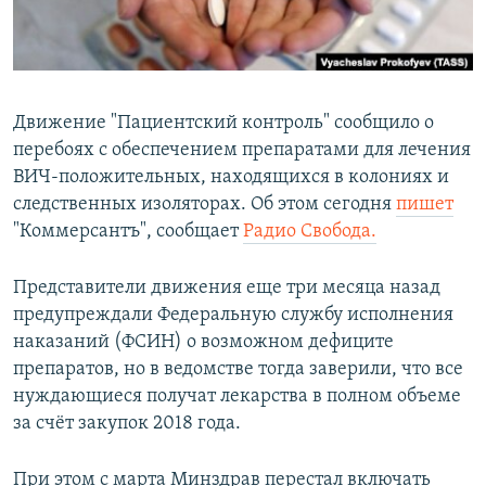
ПРИСОЕДИНЯЙТЕСЬ!
ПОБЕДИТЕЛЕЙ НЕ СУДЯТ?
КРЫМ.НЕПОКОРЕННЫЙ
ELIFBE
Движение "Пациентский контроль" сообщило о
УКРАИНСКАЯ ПРОБЛЕМА КРЫМА
перебоях с обеспечением препаратами для лечения
Все сайты RFE/RL
ВИЧ-положительных, находящихся в колониях и
следственных изоляторах. Об этом сегодня
пишет
"Коммерсантъ", сообщает
Радио Свобода.
Представители движения еще три месяца назад
предупреждали Федеральную службу исполнения
наказаний (ФСИН) о возможном дефиците
препаратов, но в ведомстве тогда заверили, что все
нуждающиеся получат лекарства в полном объеме
за счёт закупок 2018 года.
При этом с марта Минздрав перестал включать