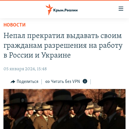
Доступность
ссылки
Вернуться
НОВОСТИ
к
НОВОСТИ
Непал прекратил выдавать своим
основному
СПЕЦПРОЕКТЫ
содержанию
гражданам разрешения на работу
ВОДА
Вернутся
ГРУЗ 200
в России и Украине
к
ИСТОРИЯ
КАРТА ВОЕННЫХ ОБЪЕКТОВ КРЫМА
главной
05 января 2024, 15:48
ЕЩЕ
11 ЛЕТ ОККУПАЦИИ КРЫМА. 11 ИСТОРИЙ СОПРОТИВЛЕНИЯ
навигации
Вернутся
Поделиться
Читать без VPN
РАДІО СВОБОДА
ИНТЕРАКТИВ
к
КАК ОБОЙТИ БЛОКИРОВКУ
ИНФОГРАФИКА
поиску
ТЕЛЕПРОЕКТ КРЫМ.РЕАЛИИ
Українською
СОВЕТЫ ПРАВОЗАЩИТНИКОВ
Qırımtatar
ПРОПАВШИЕ БЕЗ ВЕСТИ