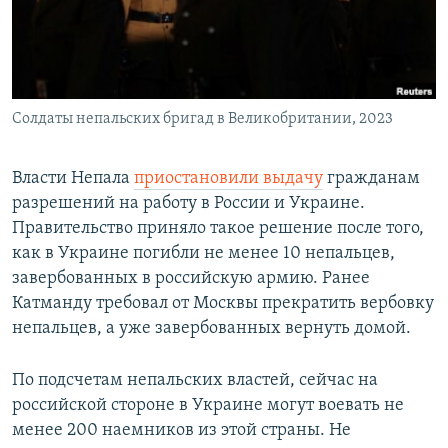
ПРИСОЕДИНЯЙТЕСЬ!
ПОБЕДИТЕЛЕЙ НЕ СУДЯТ?
КРЫМ.НЕПОКОРЕННЫЙ
ELIFBE
Солдаты непальских бригад в Великобритании, 2023
УКРАИНСКАЯ ПРОБЛЕМА КРЫМА
Все сайты RFE/RL
Власти Непала
приостановили выдачу
гражданам
разрешений на работу в России и Украине.
Правительство приняло такое решение после того,
как в Украине погибли не менее 10 непальцев,
завербованных в российскую армию. Ранее
Катманду требовал от Москвы прекратить вербовку
непальцев, а уже завербованных вернуть домой.
По подсчетам непальских властей, сейчас на
российской стороне в Украине могут воевать не
менее 200 наемников из этой страны. Не