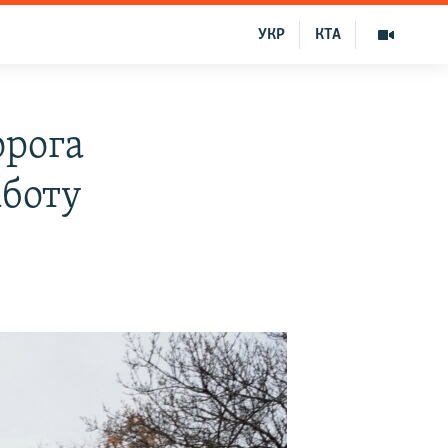
УКР
КТА
орога
аботу