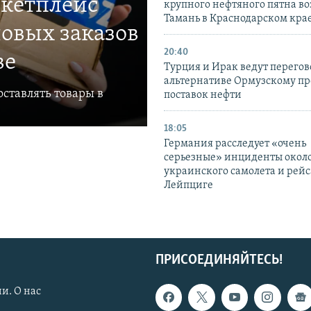
ркетплейс
крупного нефтяного пятна во
Тамань в Краснодарском кра
овых заказов
20:40
ве
Турция и Ирак ведут перегов
альтернативе Ормузскому пр
ставлять товары в
поставок нефти
18:05
Германия расследует «очень
серьезные» инциденты окол
украинского самолета и рейс
Лейпциге
ПРИСОЕДИНЯЙТЕСЬ!
и. О нас