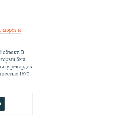
, мороз и
 объект. В
оторый был
книгу рекордов
нностью 1670
я