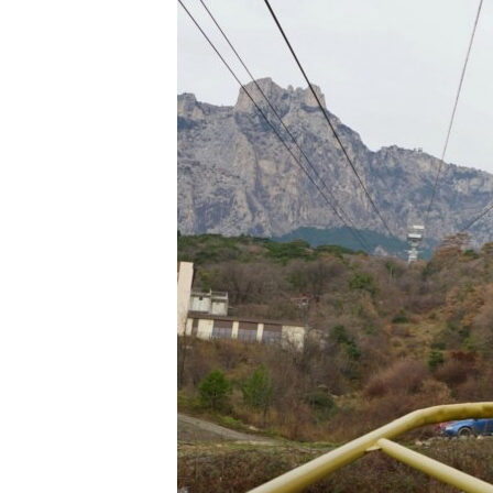
ПОБЕДИТЕЛЕЙ НЕ СУДЯТ?
КРЫМ.НЕПОКОРЕННЫЙ
ELIFBE
УКРАИНСКАЯ ПРОБЛЕМА КРЫМА