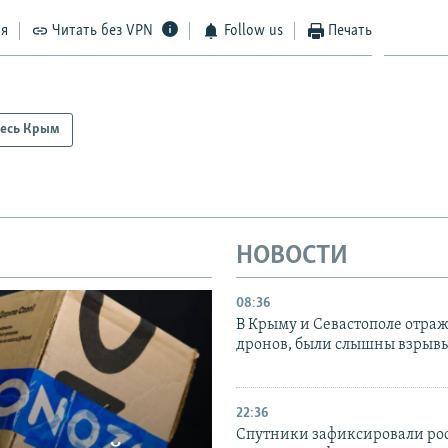
ся
Читать без VPN
Follow us
Печать
есь Крым
НОВОСТИ
08:36
В Крыму и Севастополе отраж
дронов, были слышны взрыв
22:36
Спутники зафиксировали ро