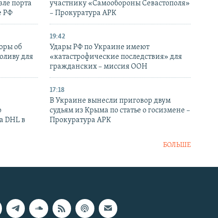
зле порта
участнику «Самообороны Севастополя»
е РФ
– Прокуратура АРК
19:42
оры об
Удары РФ по Украине имеют
оливу для
«катастрофические последствия» для
гражданских – миссия ООН
17:18
В Украине вынесли приговор двум
о
судьям из Крыма по статье о госизмене –
а DHL в
Прокуратура АРК
БОЛЬШЕ