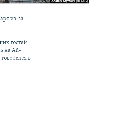
аря из-за
ших гостей
чь на Ай-
 говорится в